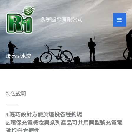
跳
至
鴻宇國際有限公司
主
要
內
容
爆亮型水燈
特色說明
1.輕巧設計方便於遠投各種釣場
2.環保充電概念與系列產品可共用同型號充電電
池提升方便性