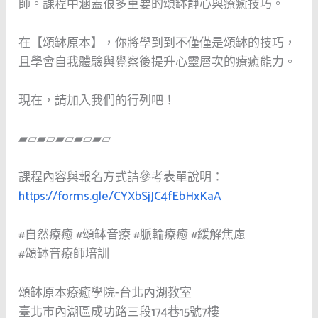
師。課程中涵蓋很多重要的頌缽靜心與療癒技巧。
在【頌缽原本】，你將學到到不僅僅是頌缽的技巧，
且學會自我體驗與覺察後提升心靈層次的療癒能力。
現在，請加入我們的行列吧！
▰▱▰▱▰▱▰▱▰▱
課程內容與報名方式請參考表單說明：
https://forms.gle/CYXbSjJC4fEbHxKaA
#自然療癒
#頌缽音療
#脈輪療癒
#緩解焦慮
#頌缽音療師培訓
頌缽原本療癒學院-台北內湖教室
臺北市內湖區成功路三段174巷15號7樓