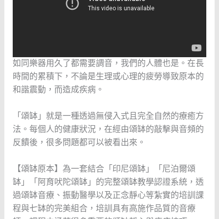
如同樂器用久了都需要調音，我們的人體也是。在長
時間的累積下，不論是生理或心理的疲勞導致原本的
和諧震動，而造成疾病。
「頌缽」就是一種透過無侵入式且完全自然的療癒方
法。每個人的健康狀況，在經由頌缽的敲擊與音頻的
反饋後，很多問題都可以被看出來。
【頌缽原本】為一套結合「印尼頌缽」「尼泊爾頌
缽」「阿育吠陀頌缽」的完整頌缽教學認證系統，透
過頌缽音療、振動醫學以及正念靜心等紮實的培訓課
程與七缽的完美組合，培訓具有高施作品質的音療