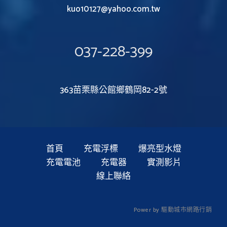
kuo10127@yahoo.com.tw
037-228-399
363苗栗縣公館鄉鶴岡82-2號
首頁
充電浮標
爆亮型水燈
充電電池
充電器
實測影片
線上聯絡
P
o
w
e
r
b
y
驅
動
城
市
網
路
行
銷