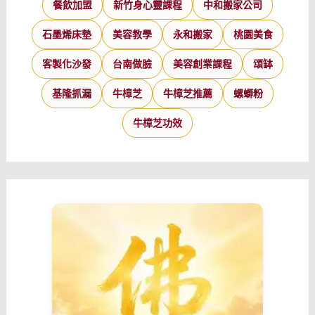
餐飲加盟
新竹身心靈課程
中和搬家公司
石墨烯床墊
美容教學
永和搬家
桃園美食
客製化沙發
台南做臉
美容創業課程
頌缽
基隆抓漏
牛樟芝
牛樟芝推薦
螺螄粉
牛樟芝功效