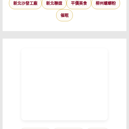
新北沙發工廠
新北聯誼
平價美食
柳州螺螄粉
催眠