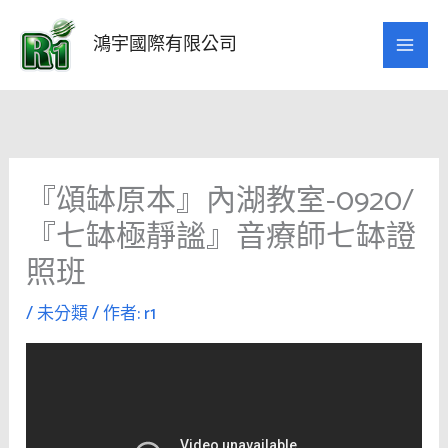
跳
至
鴻宇國際有限公司
主
要
內
容
『頌缽原本』內湖教室-0920/
『七缽極靜謐』音療師七缽證
照班
/
未分類
/ 作者:
r1