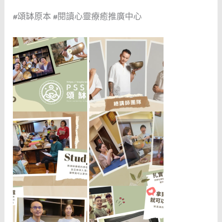
#頌缽原本 #閱讀心靈療癒推廣中心