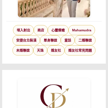
埋入射出
商店
心靈療癒
Mahamudra
安捷台北裝潢
單身聯誼
童話
二婚聯誼
未婚聯誼
天珠
婚友社
婚友社常見問題