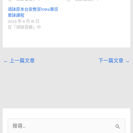
頌缽原本台安教室|0914專班
單缽課程
2023 年 9 月 16 日
在「頌缽音療」中
←
上一篇文章
下一篇文章
→
搜