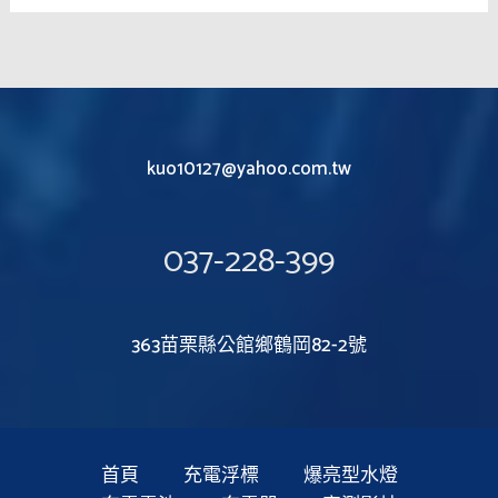
kuo10127@yahoo.com.tw
037-228-399
363苗栗縣公館鄉鶴岡82-2號
首頁
充電浮標
爆亮型水燈