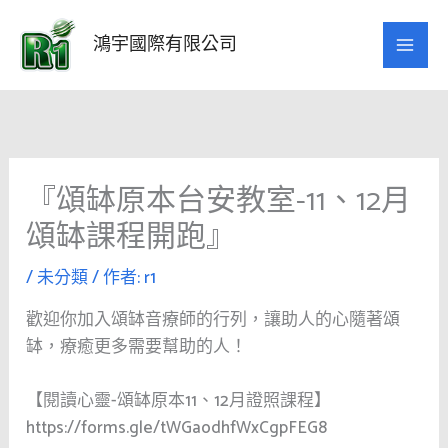
跳
至
鴻宇國際有限公司
主
要
內
容
『頌缽原本台安教室-11、12月
頌缽課程開跑』
/
未分類
/ 作者:
r1
歡迎你加入頌缽音療師的行列，讓助人的心隨著頌
缽，療癒更多需要幫助的人！
【閱讀心靈-頌缽原本11、12月證照課程】
https://forms.gle/tWGaodhfWxCgpFEG8