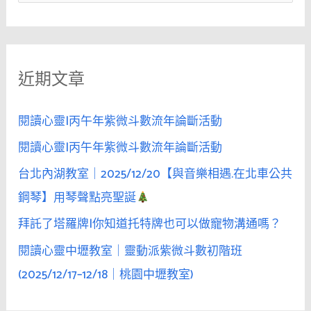
尋
關
鍵
近期文章
字
:
閱讀心靈|丙午年紫微斗數流年論斷活動
閱讀心靈|丙午年紫微斗數流年論斷活動
台北內湖教室｜2025/12/20【與音樂相遇.在北車公共
鋼琴】用琴聲點亮聖誕
拜託了塔羅牌|你知道托特牌也可以做寵物溝通嗎？
閱讀心靈中壢教室｜靈動派紫微斗數初階班
(2025/12/17–12/18｜桃園中壢教室)