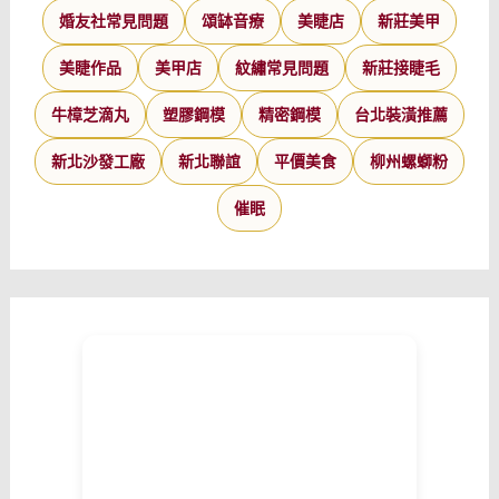
婚友社常見問題
頌缽音療
美睫店
新莊美甲
美睫作品
美甲店
紋繡常見問題
新莊接睫毛
牛樟芝滴丸
塑膠鋼模
精密鋼模
台北裝潢推薦
新北沙發工廠
新北聯誼
平價美食
柳州螺螄粉
催眠