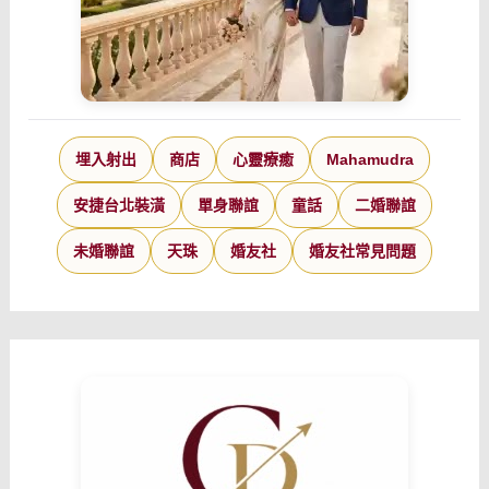
埋入射出
商店
心靈療癒
Mahamudra
安捷台北裝潢
單身聯誼
童話
二婚聯誼
未婚聯誼
天珠
婚友社
婚友社常見問題