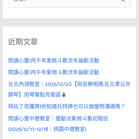
搜
尋
關
鍵
近期文章
字
:
閱讀心靈|丙午年紫微斗數流年論斷活動
閱讀心靈|丙午年紫微斗數流年論斷活動
台北內湖教室｜2025/12/20【與音樂相遇.在北車公共
鋼琴】用琴聲點亮聖誕
拜託了塔羅牌|你知道托特牌也可以做寵物溝通嗎？
閱讀心靈中壢教室｜靈動派紫微斗數初階班
(2025/12/17–12/18｜桃園中壢教室)