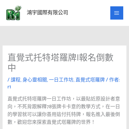
跳
至
鴻宇國際有限公司
主
要
內
容
直覺式托特塔羅牌|報名倒數
中
/
課程
,
身心靈相關
,
一日工作坊
,
直覺式塔羅牌
/ 作者:
r1
直覺式托特塔羅牌一日工作坊，以最貼近原設計者意
向，不死背跟解釋78張牌卡卡意的教學方式，在一日
的學習就可以讓你善用這付托特牌，報名進入最後倒
數，歡迎您來探索直覺式塔羅牌的世界！