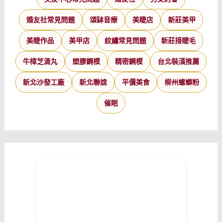
婚友社常見問題
頌缽音療
美睫店
新莊美甲
美睫作品
美甲店
紋繡常見問題
新莊接睫毛
牛樟芝滴丸
塑膠鋼模
精密鋼模
台北裝潢推薦
新北沙發工廠
新北聯誼
平價美食
柳州螺螄粉
催眠