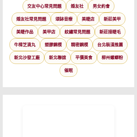
交友中心常見問題
婚友社
男女約會
婚友社常見問題
頌缽音療
美睫店
新莊美甲
美睫作品
美甲店
紋繡常見問題
新莊接睫毛
牛樟芝滴丸
塑膠鋼模
精密鋼模
台北裝潢推薦
新北沙發工廠
新北聯誼
平價美食
柳州螺螄粉
催眠