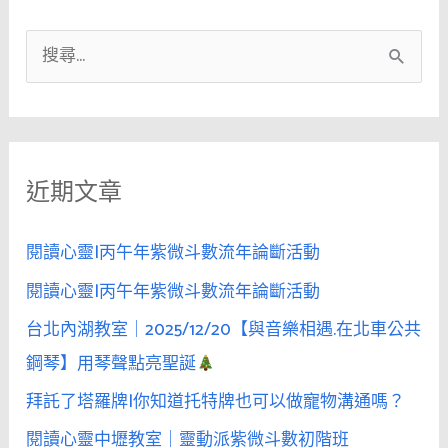
搜
尋
關
鍵
近期文章
字
:
閱讀心靈|丙午年紫微斗數流年論斷活動
閱讀心靈|丙午年紫微斗數流年論斷活動
台北內湖教室｜2025/12/20【與音樂相遇.在北車公共
鋼琴】用琴聲點亮聖誕
拜託了塔羅牌|你知道托特牌也可以做寵物溝通嗎？
閱讀心靈中壢教室｜靈動派紫微斗數初階班