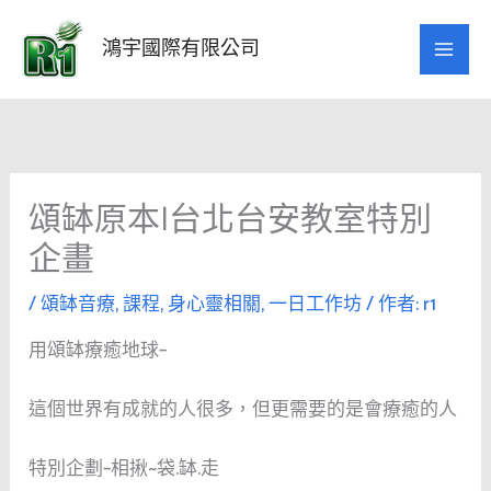
跳
至
鴻宇國際有限公司
主
要
內
容
頌缽原本|台北台安教室特別
企畫
/
頌缽音療
,
課程
,
身心靈相關
,
一日工作坊
/ 作者:
r1
用頌缽療癒地球–
這個世界有成就的人很多，但更需要的是會療癒的人
特別企劃–相揪~袋.缽.走