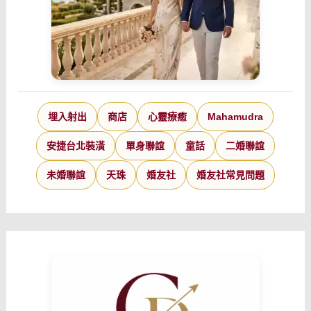
埋入射出
商店
心靈療癒
Mahamudra
安捷台北裝潢
單身聯誼
童話
二婚聯誼
未婚聯誼
天珠
婚友社
婚友社常見問題