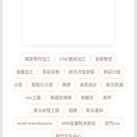
精密零件加工
CNC銑床加工
音樂教室
金屬加工
新莊床墊
新北冷氣安裝
新莊沙發
沙發
客製化沙發
佛牌
金型設計
新北抓漏
cnc工廠
泰國老佛牌
美睫店
美甲
新北床墊工廠
相親
新北素料
mold manufacture
MIM金屬粉末射出
新竹cnc
新竹交友中心