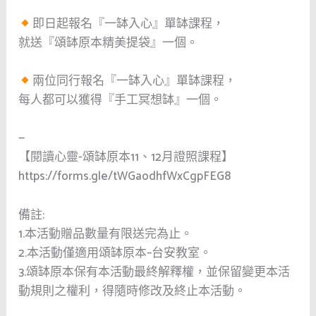
即日起報名『一缽入心』單缽課程，
就送『頌缽原本精美提袋』一個。
兩位同行報名『一缽入心』單缽課程，
每人都可以獲得『手工冥想缽』一個。
—
【閱讀心靈-頌缽原本11、12月證照課程】
https://forms.gle/tWGaodhfWxCgpFEG8
備註:
1.本活動贈品數量有限送完為止。
2.本活動僅適用頌缽原本–台安教室。
3.頌缽原本保有本活動最終解釋權，並保留變更本活
動規則之權利，得隨時修改及終止本活動。