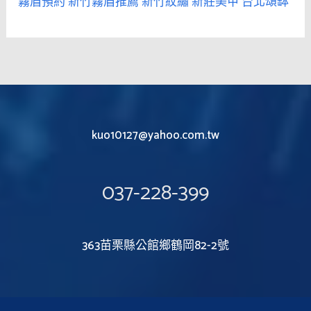
霧眉預約
新竹霧眉推薦
新竹紋繡
新莊美甲
台北頌缽
kuo10127@yahoo.com.tw
037-228-399
363苗栗縣公館鄉鶴岡82-2號