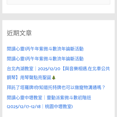
尋
關
鍵
近期文章
字
:
閱讀心靈|丙午年紫微斗數流年論斷活動
閱讀心靈|丙午年紫微斗數流年論斷活動
台北內湖教室｜2025/12/20【與音樂相遇.在北車公共
鋼琴】用琴聲點亮聖誕
拜託了塔羅牌|你知道托特牌也可以做寵物溝通嗎？
閱讀心靈中壢教室｜靈動派紫微斗數初階班
(2025/12/17–12/18｜桃園中壢教室)