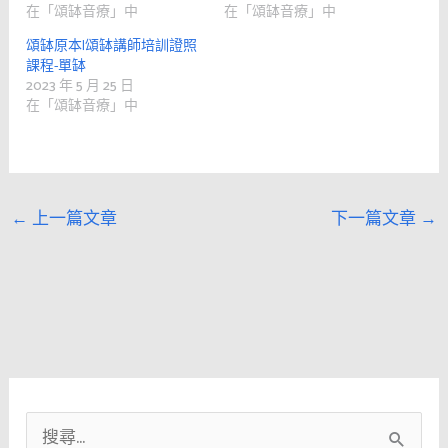
在「頌缽音療」中
在「頌缽音療」中
頌缽原本|頌缽講師培訓證照
課程-單缽
2023 年 5 月 25 日
在「頌缽音療」中
←
上一篇文章
下一篇文章
→
搜