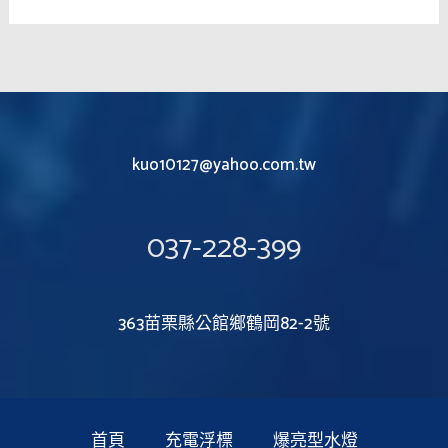
kuo10127@yahoo.com.tw
037-228-399
363苗栗縣公館鄉鶴岡82-2號
首頁
充電浮標
爆亮型水燈