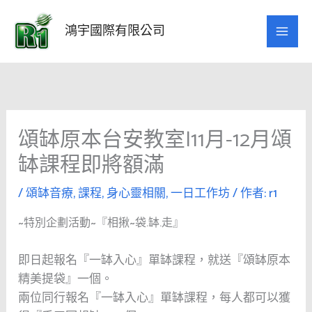
跳
至
鴻宇國際有限公司
主
要
內
容
頌缽原本台安教室|11月-12月頌
缽課程即將額滿
/
頌缽音療
,
課程
,
身心靈相關
,
一日工作坊
/ 作者:
r1
~特別企劃活動~
『相揪~袋.缽.走』
即日起報名『一缽入心』單缽課程，就送『頌缽原本
精美提袋』一個。
兩位同行報名『一缽入心』單缽課程，每人都可以獲