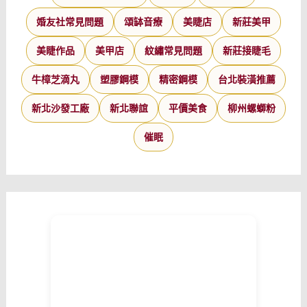
婚友社常見問題
頌缽音療
美睫店
新莊美甲
美睫作品
美甲店
紋繡常見問題
新莊接睫毛
牛樟芝滴丸
塑膠鋼模
精密鋼模
台北裝潢推薦
新北沙發工廠
新北聯誼
平價美食
柳州螺螄粉
催眠