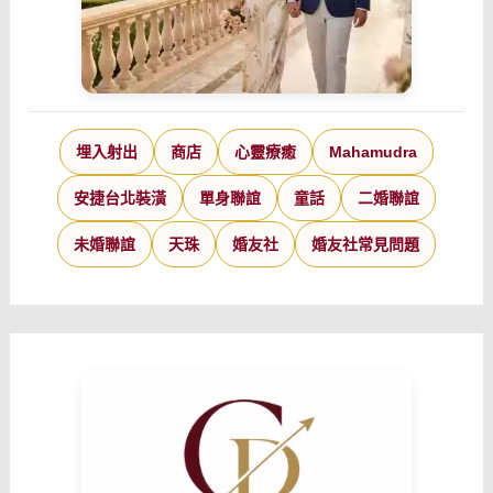
埋入射出
商店
心靈療癒
Mahamudra
安捷台北裝潢
單身聯誼
童話
二婚聯誼
未婚聯誼
天珠
婚友社
婚友社常見問題