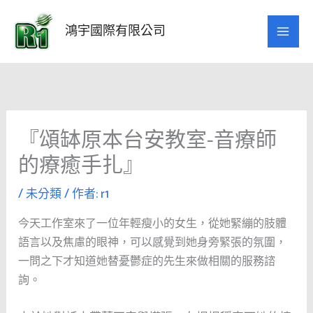
跳
至
鴻宇國際有限公司
主
要
內
容
『頌缽原本台安教室-音療師
的療癒手扎』
/
未分類
/ 作者:
r1
今天工作室來了一位年輕瘦小的女生，從她緊繃的肢體
語言以及焦慮的眼神，可以感覺到她身旁緊張的氛圍，
一問之下才知道她替憂鬱症的先生來做相關的服務諮
詢。