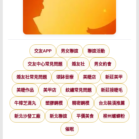
交友APP
男女聯誼
聯誼活動
交友中心常見問題
婚友社
男女約會
婚友社常見問題
頌缽音療
美睫店
新莊美甲
美睫作品
美甲店
紋繡常見問題
新莊接睫毛
牛樟芝滴丸
塑膠鋼模
精密鋼模
台北裝潢推薦
新北沙發工廠
新北聯誼
平價美食
柳州螺螄粉
催眠