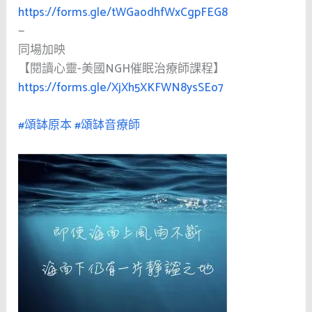
https://forms.gle/tWGaodhfWxCgpFEG8
—
同場加映
【閱讀心靈-美國NGH催眠治療師課程】
https://forms.gle/XjXh5XKFWN8ysSEo7
#頌缽原本
#頌缽音療師