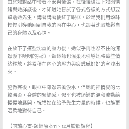
由於她對話中帶著不安與慌張，在慢慢穩定下她的情
緒與她詳談後，才知道她嘗試了各式各樣的方式想要
幫助她先生，講著講著便紅了眼框，於是我們用頌缽
慢慢引導她回到自我的內在中心，也跟著沈澱放鬆自
己的身體以及心情。
在放下了這些沈重的壓力後，她似乎再也忍不住的潸
然淚下哽咽的抽泣，頌缽師也溫柔地引導她將這些情
緒釋放，將累積在內心的壓力與疲憊感好好的宣洩出
來。
施做完後，眼框中雖然帶著淚水，但她的神情變的比
較溫柔，身體的緊繃感，似乎也被頌缽的溫和流動給
慢慢地鬆開，祝福她在給予先生力量的時候，也能更
溫柔地對待自己。
【閱讀心靈-頌缽原本11、12月證照課程】