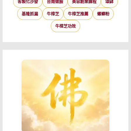
客製化沙發
台南做臉
美容創業課程
頌缽
基隆抓漏
牛樟芝
牛樟芝推薦
螺螄粉
牛樟芝功效