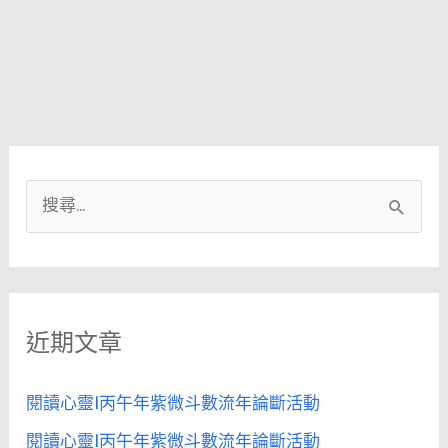
搜
尋
關
鍵
近期文章
字
:
閱讀心靈|丙午年紫微斗數流年論斷活動
閱讀心靈|丙午年紫微斗數流年論斷活動