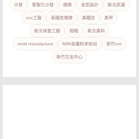
沙發
客製化沙發
佛牌
金型設計
新北抓漏
cnc工廠
泰國老佛牌
美睫店
美甲
新北床墊工廠
相親
新北素料
mold manufacture
MIM金屬粉末射出
新竹cnc
新竹交友中心