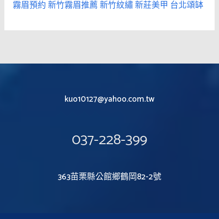
霧眉預約
新竹霧眉推薦
新竹紋繡
新莊美甲
台北頌缽
kuo10127@yahoo.com.tw
037-228-399
363苗栗縣公館鄉鶴岡82-2號