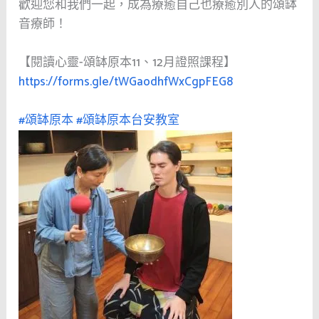
歡迎您和我們一起，成為療癒自己也療癒別人的頌缽
音療師！
【閱讀心靈-頌缽原本11、12月證照課程】
https://forms.gle/tWGaodhfWxCgpFEG8
#頌缽原本
#頌缽原本台安教室