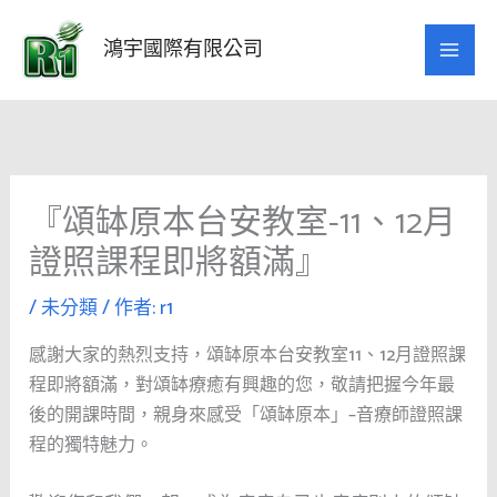
跳
至
鴻宇國際有限公司
主
要
內
容
『頌缽原本台安教室-11、12月
證照課程即將額滿』
/
未分類
/ 作者:
r1
感謝大家的熱烈支持，頌缽原本台安教室11、12月證照課
程即將額滿，對頌缽療癒有興趣的您，敬請把握今年最
後的開課時間，親身來感受「頌缽原本」–音療師證照課
程的獨特魅力。