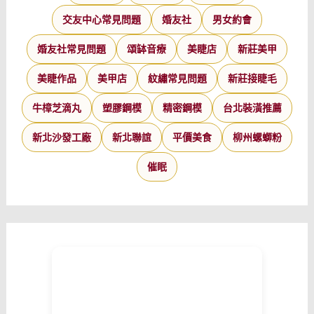
交友中心常見問題
婚友社
男女約會
婚友社常見問題
頌缽音療
美睫店
新莊美甲
美睫作品
美甲店
紋繡常見問題
新莊接睫毛
牛樟芝滴丸
塑膠鋼模
精密鋼模
台北裝潢推薦
新北沙發工廠
新北聯誼
平價美食
柳州螺螄粉
催眠