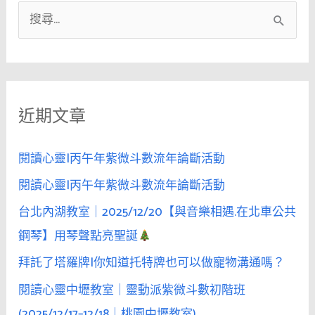
搜
尋
關
鍵
近期文章
字
:
閱讀心靈|丙午年紫微斗數流年論斷活動
閱讀心靈|丙午年紫微斗數流年論斷活動
台北內湖教室｜2025/12/20【與音樂相遇.在北車公共
鋼琴】用琴聲點亮聖誕
拜託了塔羅牌|你知道托特牌也可以做寵物溝通嗎？
閱讀心靈中壢教室｜靈動派紫微斗數初階班
(2025/12/17–12/18｜桃園中壢教室)