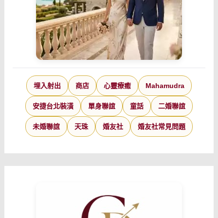
埋入射出
商店
心靈療癒
Mahamudra
安捷台北裝潢
單身聯誼
童話
二婚聯誼
未婚聯誼
天珠
婚友社
婚友社常見問題