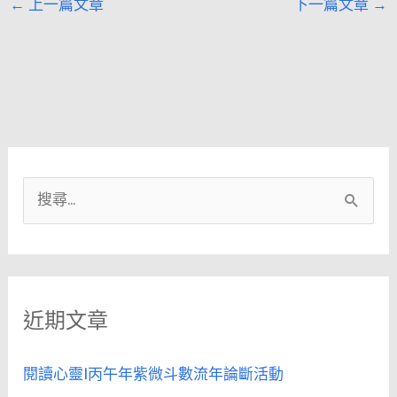
←
上一篇文章
下一篇文章
→
搜
尋
關
鍵
近期文章
字
:
閱讀心靈|丙午年紫微斗數流年論斷活動