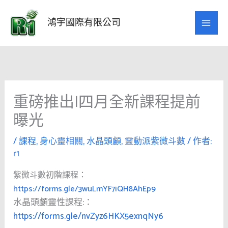
跳
至
鴻宇國際有限公司
主
要
內
容
重磅推出|四月全新課程提前
曝光
/
課程
,
身心靈相關
,
水晶頭顱
,
靈動派紫微斗數
/ 作者:
r1
紫微斗數初階課程：
https://forms.gle/3wuLmYF7iQH8AhEp9
水晶頭顱靈性課程:：
https://forms.gle/nvZyz6HKX5exnqNy6