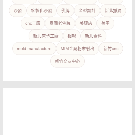
沙發
客製化沙發
佛牌
金型設計
新北抓漏
cnc工廠
泰國老佛牌
美睫店
美甲
新北床墊工廠
相親
新北素料
mold manufacture
MIM金屬粉末射出
新竹cnc
新竹交友中心