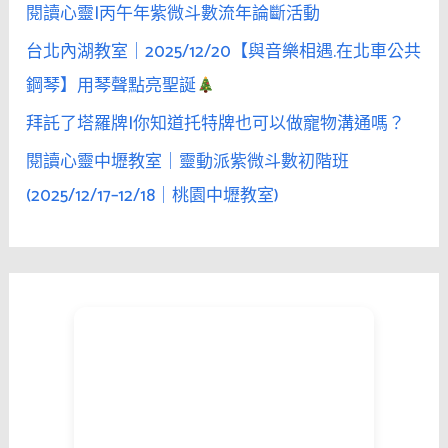
閱讀心靈|丙午年紫微斗數流年論斷活動
台北內湖教室｜2025/12/20【與音樂相遇.在北車公共
鋼琴】用琴聲點亮聖誕
拜託了塔羅牌|你知道托特牌也可以做寵物溝通嗎？
閱讀心靈中壢教室｜靈動派紫微斗數初階班
(2025/12/17–12/18｜桃園中壢教室)