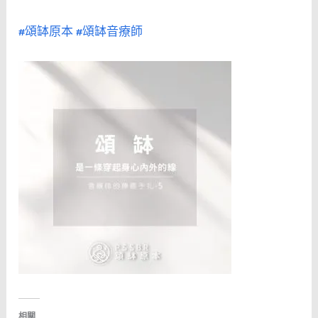
#頌缽原本
#頌缽音療師
相關