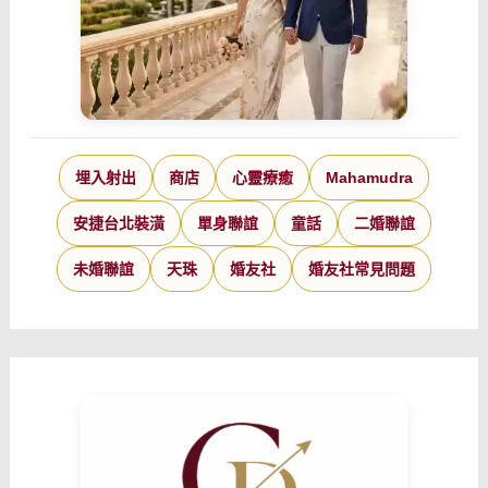
埋入射出
商店
心靈療癒
Mahamudra
安捷台北裝潢
單身聯誼
童話
二婚聯誼
未婚聯誼
天珠
婚友社
婚友社常見問題