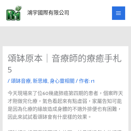
跳
至
鴻宇國際有限公司
主
要
內
容
頌缽原本｜音療師的療癒手札
5
/
頌缽音療
,
新思維
,
身心靈相關
/ 作者:
r1
今天現場來了位60幾歲肺癌第四期的患者，個案昨天
才剛做完化療，氣色看起來有點虛弱，家屬告知可能
是因為化療的緣故造成身體的不適外排便也有困難，
因此來試試看頌缽會有什麼樣的效果。