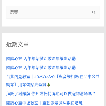
搜
尋
關
鍵
近期文章
字
:
閱讀心靈|丙午年紫微斗數流年論斷活動
閱讀心靈|丙午年紫微斗數流年論斷活動
台北內湖教室｜2025/12/20【與音樂相遇.在北車公共
鋼琴】用琴聲點亮聖誕
拜託了塔羅牌|你知道托特牌也可以做寵物溝通嗎？
閱讀心靈中壢教室｜靈動派紫微斗數初階班