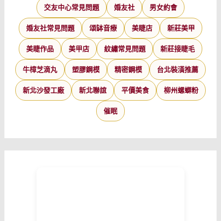
交友中心常見問題
婚友社
男女約會
婚友社常見問題
頌缽音療
美睫店
新莊美甲
美睫作品
美甲店
紋繡常見問題
新莊接睫毛
牛樟芝滴丸
塑膠鋼模
精密鋼模
台北裝潢推薦
新北沙發工廠
新北聯誼
平價美食
柳州螺螄粉
催眠