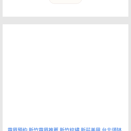
霧眉預約
新竹霧眉推薦
新竹紋繡
新莊美甲
台北頌缽