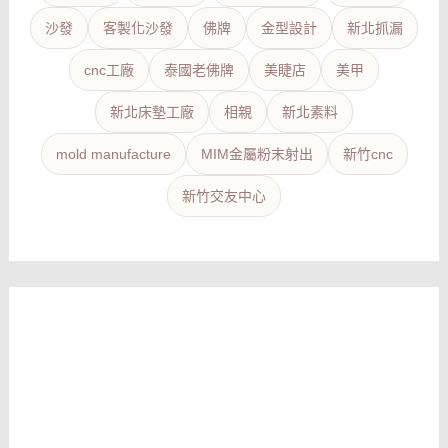
沙發
客製化沙發
佛牌
金型設計
新北抓漏
cnc工廠
泰國老佛牌
美睫店
美甲
新北床墊工廠
相親
新北素料
mold manufacture
MIM金屬粉末射出
新竹cnc
新竹交友中心