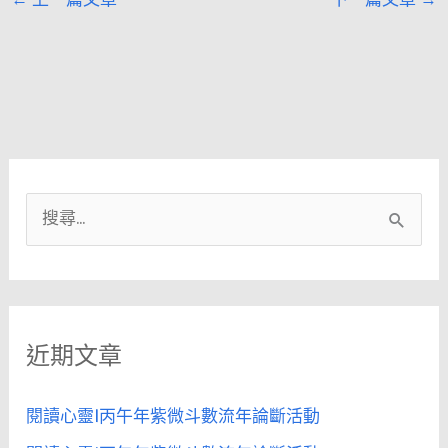
搜
尋
關
鍵
近期文章
字
:
閱讀心靈|丙午年紫微斗數流年論斷活動