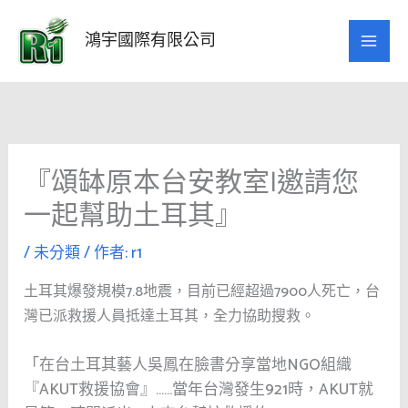
跳
至
鴻宇國際有限公司
主
要
內
容
『頌缽原本台安教室|邀請您
一起幫助土耳其』
/
未分類
/ 作者:
r1
土耳其爆發規模7.8地震，目前已經超過7900人死亡，台
灣已派救援人員抵達土耳其，全力協助搜救。
「在台土耳其藝人吳鳳在臉書分享當地NGO組織
『AKUT救援協會』……當年台灣發生921時，AKUT就