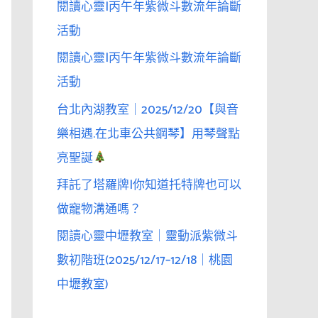
閱讀心靈|丙午年紫微斗數流年論斷
活動
閱讀心靈|丙午年紫微斗數流年論斷
活動
台北內湖教室｜2025/12/20【與音
樂相遇.在北車公共鋼琴】用琴聲點
亮聖誕
拜託了塔羅牌|你知道托特牌也可以
做寵物溝通嗎？
閱讀心靈中壢教室｜靈動派紫微斗
數初階班(2025/12/17–12/18｜桃園
中壢教室)