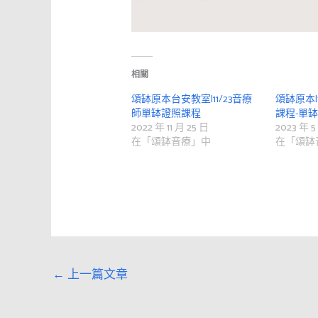
相關
頌缽原本台安教室|11/23音療
頌缽原本
師單缽證照課程
課程-單缽
2022 年 11 月 25 日
2023 年 5
在「頌缽音療」中
在「頌缽
←
上一篇文章