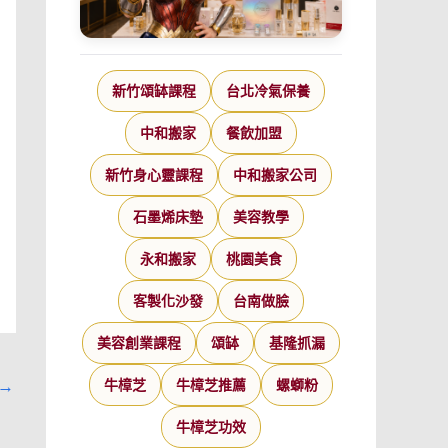
新竹頌缽課程
台北冷氣保養
中和搬家
餐飲加盟
新竹身心靈課程
中和搬家公司
石墨烯床墊
美容教學
永和搬家
桃園美食
客製化沙發
台南做臉
美容創業課程
頌缽
基隆抓漏
→
牛樟芝
牛樟芝推薦
螺螄粉
牛樟芝功效