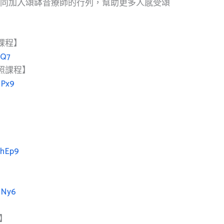
一同加入頌缽音療師的行列，幫助更多人感受頌
照課程】
pQ7
證照課程】
hPx9
AhEp9
qNy6
】