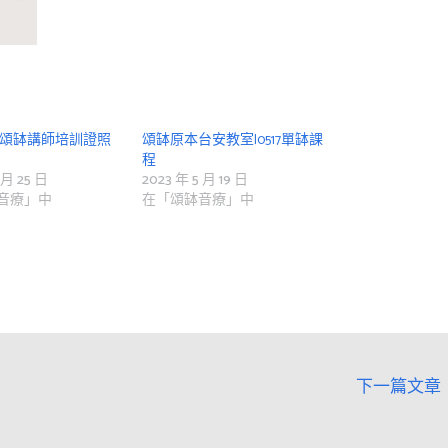
|頌缽講師培訓證照
頌缽原本台安教室|0517單缽課
程
 月 25 日
2023 年 5 月 19 日
音療」中
在「頌缽音療」中
下一篇文章