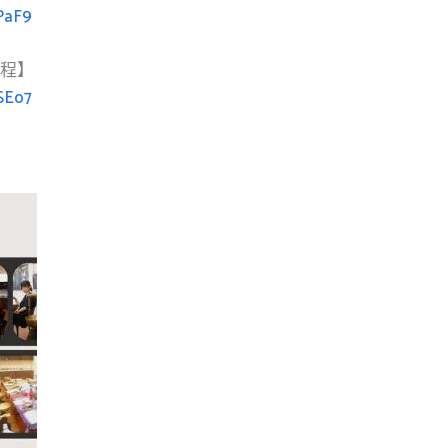
PaF9
課程】
SEo7