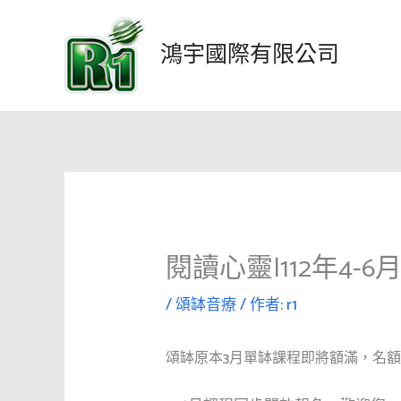
跳
至
鴻宇國際有限公司
主
要
內
容
閱讀心靈|112年4
/
頌缽音療
/ 作者:
r1
頌缽原本3月單缽課程即將額滿，名