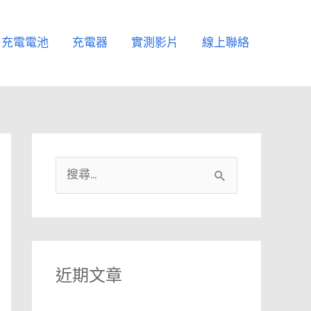
充電電池
充電器
實測影片
線上聯絡
搜
尋
關
鍵
字
近期文章
: