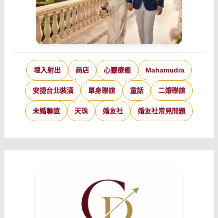
埋入射出
商店
心靈療癒
Mahamudra
安捷台北裝潢
單身聯誼
童話
二婚聯誼
未婚聯誼
天珠
婚友社
婚友社常見問題