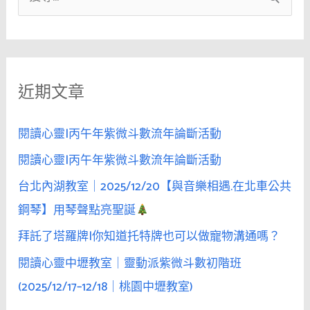
尋
關
鍵
近期文章
字
:
閱讀心靈|丙午年紫微斗數流年論斷活動
閱讀心靈|丙午年紫微斗數流年論斷活動
台北內湖教室｜2025/12/20【與音樂相遇.在北車公共
鋼琴】用琴聲點亮聖誕
拜託了塔羅牌|你知道托特牌也可以做寵物溝通嗎？
閱讀心靈中壢教室｜靈動派紫微斗數初階班
(2025/12/17–12/18｜桃園中壢教室)