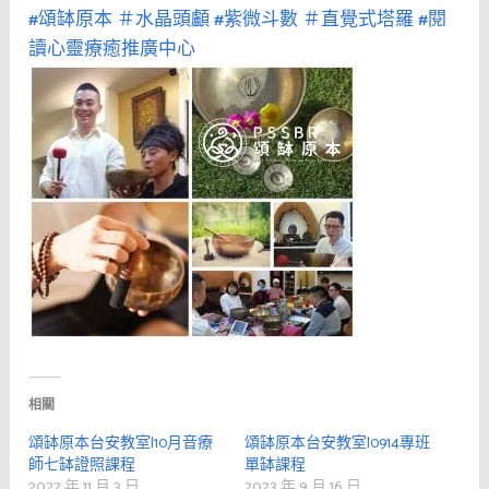
#頌缽原本
＃水晶頭顱
#紫微斗數
＃直覺式塔羅
#閱
讀心靈療癒推廣中心
相關
頌缽原本台安教室|10月音療
頌缽原本台安教室|0914專班
師七缽證照課程
單缽課程
2022 年 11 月 3 日
2023 年 9 月 16 日