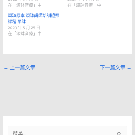
在「頌缽音療」中
在「頌缽音療」中
頌缽原本|頌缽講師培訓證照
課程-單缽
2023 年 5 月 25 日
在「頌缽音療」中
←
上一篇文章
下一篇文章
→
搜