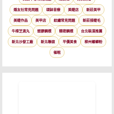
婚友社常見問題
頌缽音療
美睫店
新莊美甲
美睫作品
美甲店
紋繡常見問題
新莊接睫毛
牛樟芝滴丸
塑膠鋼模
精密鋼模
台北裝潢推薦
新北沙發工廠
新北聯誼
平價美食
柳州螺螄粉
催眠