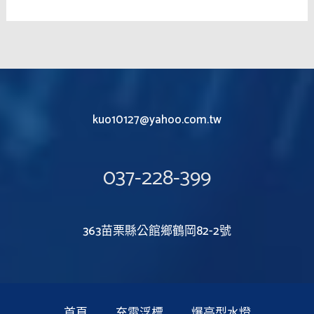
kuo10127@yahoo.com.tw
037-228-399
363苗栗縣公館鄉鶴岡82-2號
首頁
充電浮標
爆亮型水燈