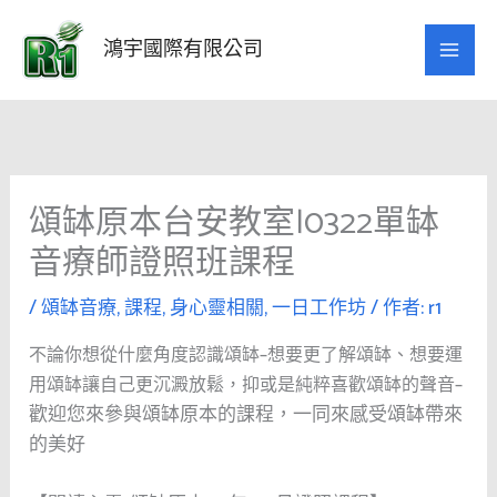
跳
至
鴻宇國際有限公司
主
要
內
容
頌缽原本台安教室|0322單缽
音療師證照班課程
/
頌缽音療
,
課程
,
身心靈相關
,
一日工作坊
/ 作者:
r1
不論你想從什麼角度認識頌缽–想要更了解頌缽、想要運
用頌缽讓自己更沉澱放鬆，抑或是純粹喜歡頌缽的聲音–
歡迎您來參與頌缽原本的課程，一同來感受頌缽帶來
的美好