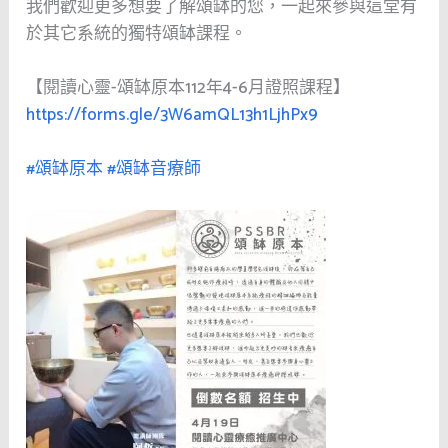
我們歡迎更多想要了解頌缽的您，一起來參與這堂有
於其它系統的獨特頌缽課程。
【閱讀心靈-頌缽原本112年4-6月證照課程】
https://forms.gle/3W6amQL13h1LjhPx9
#頌缽原本
#頌缽音療師