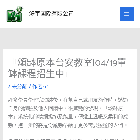
跳
至
鴻宇國際有限公司
主
要
內
容
『頌缽原本台安教室|04/19單
缽課程招生中』
/
未分類
/ 作者:
r1
許多學員學習完頌缽後，在幫自己或朋友施作時，透過
自身的體驗及他人回饋中，很驚艷的發現，「頌缽原
本」系統化的精細編排及能量，傳遞上溫暖又柔和的感
動，進一步的將這份感動帶給了更多需要療癒的人們。