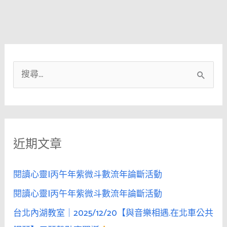
搜
尋
關
鍵
近期文章
字
:
閱讀心靈|丙午年紫微斗數流年論斷活動
閱讀心靈|丙午年紫微斗數流年論斷活動
台北內湖教室｜2025/12/20【與音樂相遇.在北車公共