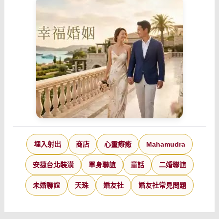
埋入射出
商店
心靈療癒
Mahamudra
安捷台北裝潢
單身聯誼
童話
二婚聯誼
未婚聯誼
天珠
婚友社
婚友社常見問題