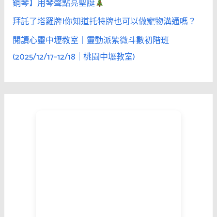
鋼琴】用琴聲點亮聖誕
拜託了塔羅牌|你知道托特牌也可以做寵物溝通嗎？
閱讀心靈中壢教室｜靈動派紫微斗數初階班
(2025/12/17–12/18｜桃園中壢教室)