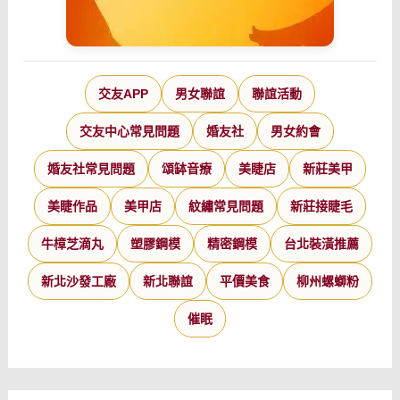
交友APP
男女聯誼
聯誼活動
交友中心常見問題
婚友社
男女約會
婚友社常見問題
頌缽音療
美睫店
新莊美甲
美睫作品
美甲店
紋繡常見問題
新莊接睫毛
牛樟芝滴丸
塑膠鋼模
精密鋼模
台北裝潢推薦
新北沙發工廠
新北聯誼
平價美食
柳州螺螄粉
催眠