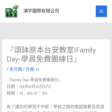
跳
至
鴻宇國際有限公司
主
要
內
容
『頌缽原本台安教室|Family
Day-學員免費團練日』
/
未分類
/ 作者:
r1
『Family Day-學員免費團練日』
日期：112年6月10日(六)
時間：13：00-17：00
為了讓你的學習不中斷，學員之間的情感連繫及資源