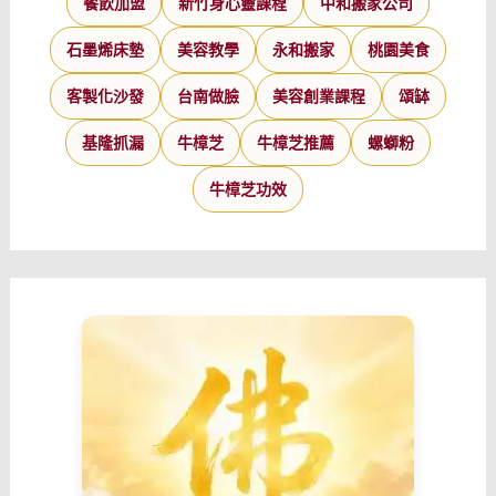
餐飲加盟
新竹身心靈課程
中和搬家公司
石墨烯床墊
美容教學
永和搬家
桃園美食
客製化沙發
台南做臉
美容創業課程
頌缽
基隆抓漏
牛樟芝
牛樟芝推薦
螺螄粉
牛樟芝功效