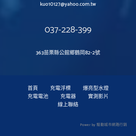
kuo10127@yahoo.com.tw
037-228-399
363苗栗縣公館鄉鶴岡82-2號
首頁
充電浮標
爆亮型水燈
充電電池
充電器
實測影片
線上聯絡
P
o
w
e
r
b
y
驅
動
城
市
網
路
行
銷