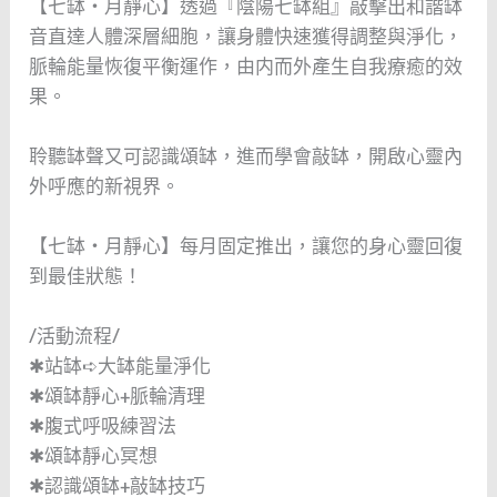
【七缽・月靜心】透過『陰陽七缽組』敲擊出和諧缽
音直達人體深層細胞，讓身體快速獲得調整與淨化，
脈輪能量恢復平衡運作，由内而外產生自我療癒的效
果。
聆聽缽聲又可認識頌缽，進而學會敲缽，開啟心靈內
外呼應的新視界。
【七缽・月靜心】每月固定推出，讓您的身心靈回復
到最佳狀態！
/活動流程/
✱站缽➪大缽能量淨化
✱頌缽靜心+脈輪清理
✱腹式呼吸練習法
✱頌缽靜心冥想
✱認識頌缽+敲缽技巧