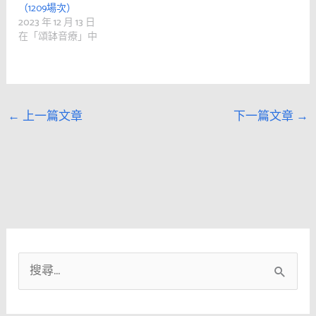
（1209場次）
2023 年 12 月 13 日
在「頌缽音療」中
←
上一篇文章
下一篇文章
→
搜
尋