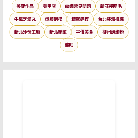
美睫作品
美甲店
紋繡常見問題
新莊接睫毛
牛樟芝滴丸
塑膠鋼模
精密鋼模
台北裝潢推薦
新北沙發工廠
新北聯誼
平價美食
柳州螺螄粉
催眠