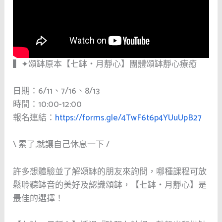
▍✦頌缽原本【七缽・月靜心】團體頌缽靜心療癒
日期：6/11、7/16、8/13
時間：10:00-12:00
報名連結：
https://forms.gle/4TwF6t6p4YUuUpB27
\ 累了,就讓自己休息一下 /
許多想體驗並了解頌缽的朋友來詢問，哪種課程可放
鬆聆聽缽音的美好及認識頌缽，【七缽・月靜心】是
最佳的選擇！