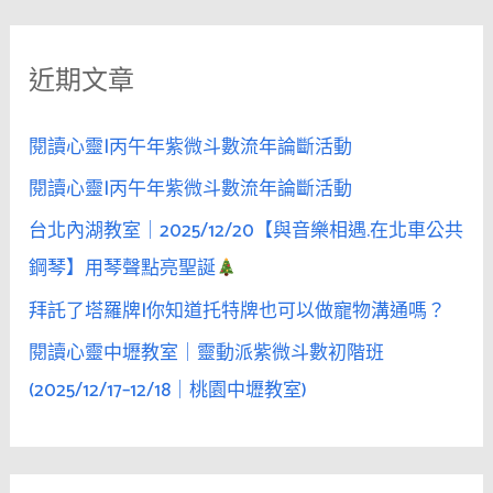
關
鍵
近期文章
字
:
閱讀心靈|丙午年紫微斗數流年論斷活動
閱讀心靈|丙午年紫微斗數流年論斷活動
台北內湖教室｜2025/12/20【與音樂相遇.在北車公共
鋼琴】用琴聲點亮聖誕
拜託了塔羅牌|你知道托特牌也可以做寵物溝通嗎？
閱讀心靈中壢教室｜靈動派紫微斗數初階班
(2025/12/17–12/18｜桃園中壢教室)