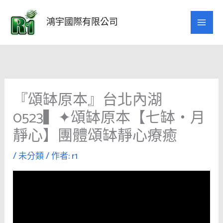
跳
至
鴻宇國際有限公司
主
要
內
容
『頌缽原本』台北內湖
0523▍✦頌缽原本【七缽・月
靜心】團體頌缽靜心療癒
/
未分類
/ 作者:
r1