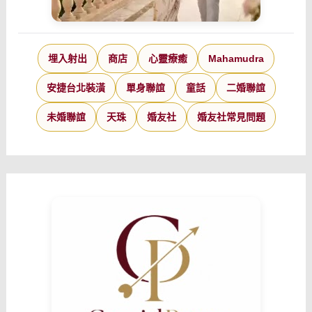
埋入射出
商店
心靈療癒
Mahamudra
安捷台北裝潢
單身聯誼
童話
二婚聯誼
未婚聯誼
天珠
婚友社
婚友社常見問題