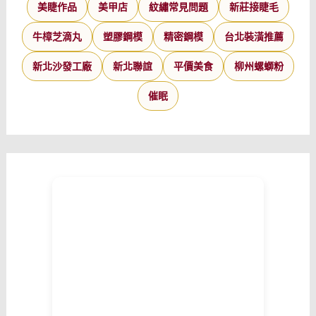
美睫作品
美甲店
紋繡常見問題
新莊接睫毛
牛樟芝滴丸
塑膠鋼模
精密鋼模
台北裝潢推薦
新北沙發工廠
新北聯誼
平價美食
柳州螺螄粉
催眠