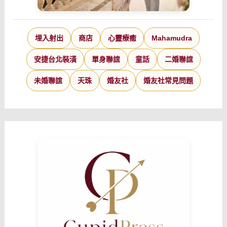
埋入射出
商店
心靈療癒
Mahamudra
安捷台北裝潢
單身聯誼
童話
二婚聯誼
未婚聯誼
天珠
婚友社
婚友社常見問題