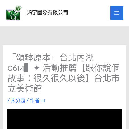
跳
至
鴻宇國際有限公司
主
要
內
容
『頌缽原本』台北內湖
0614▍✦ 活動推薦【跟你說個
故事：很久很久以後】台北市
立美術館
/
未分類
/ 作者:
r1