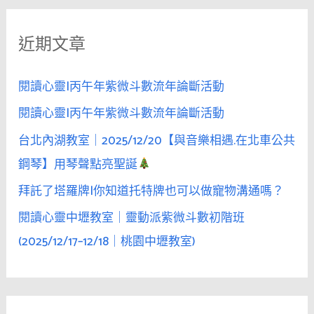
鍵
近期文章
字
:
閱讀心靈|丙午年紫微斗數流年論斷活動
閱讀心靈|丙午年紫微斗數流年論斷活動
台北內湖教室｜2025/12/20【與音樂相遇.在北車公共
鋼琴】用琴聲點亮聖誕
拜託了塔羅牌|你知道托特牌也可以做寵物溝通嗎？
閱讀心靈中壢教室｜靈動派紫微斗數初階班
(2025/12/17–12/18｜桃園中壢教室)