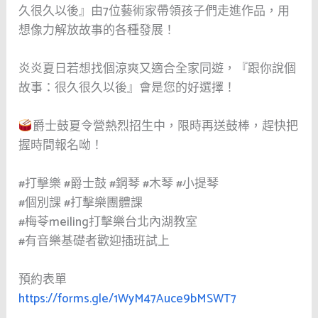
久很久以後』由7位藝術家帶領孩子們走進作品，用
想像力解放故事的各種發展！
炎炎夏日若想找個涼爽又適合全家同遊，『跟你說個
故事：很久很久以後』會是您的好選擇！
爵士鼓夏令營熱烈招生中，限時再送鼓棒，趕快把
握時間報名呦！
#打擊樂
#爵士鼓
#鋼琴
#木琴
#小提琴
#個別課
#打擊樂團體課
#梅苓meiling打擊樂台北內湖教室
#有音樂基礎者歡迎插班試上
預約表單
https://forms.gle/1WyM47Auce9bMSWT7