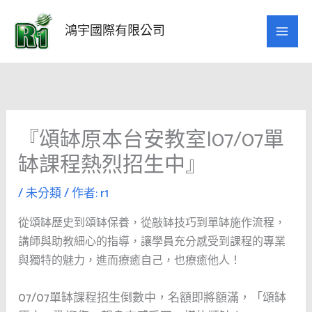
跳
至
鴻宇國際有限公司
主
要
內
容
『頌缽原本台安教室|07/07單
缽課程熱烈招生中』
/
未分類
/ 作者:
r1
從頌缽歷史到頌缽保養，從敲缽技巧到單缽施作流程，
講師與助教細心的指導，讓學員充分感受到課程的專業
與獨特的魅力，進而療癒自己，也療癒他人！
07/07單缽課程招生倒數中，名額即將額滿，「頌缽