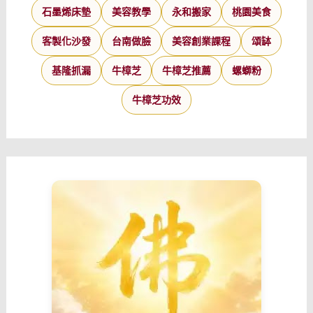
石墨烯床墊
美容教學
永和搬家
桃園美食
客製化沙發
台南做臉
美容創業課程
頌缽
基隆抓漏
牛樟芝
牛樟芝推薦
螺螄粉
牛樟芝功效