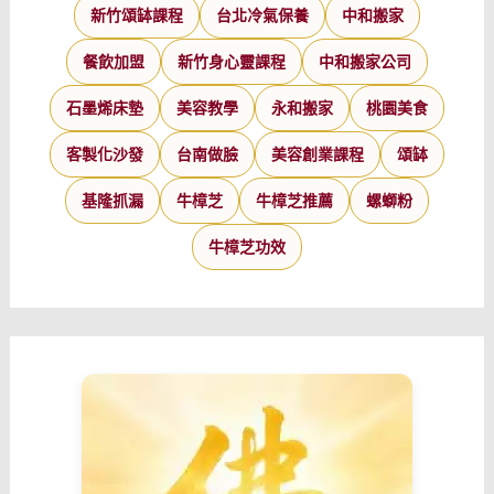
新竹頌缽課程
台北冷氣保養
中和搬家
餐飲加盟
新竹身心靈課程
中和搬家公司
石墨烯床墊
美容教學
永和搬家
桃園美食
客製化沙發
台南做臉
美容創業課程
頌缽
基隆抓漏
牛樟芝
牛樟芝推薦
螺螄粉
牛樟芝功效