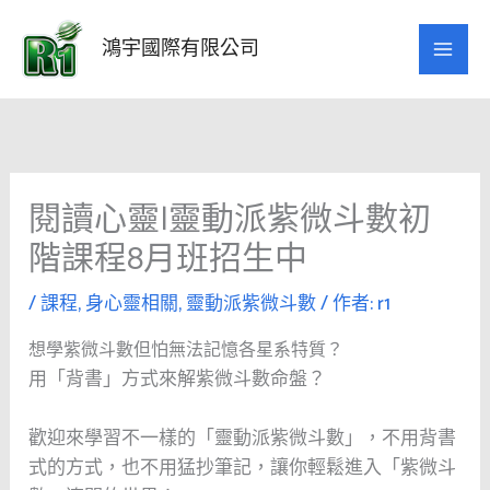
跳
至
鴻宇國際有限公司
主
要
內
容
閱讀心靈|靈動派紫微斗數初
階課程8月班招生中
/
課程
,
身心靈相關
,
靈動派紫微斗數
/ 作者:
r1
想學紫微斗數但怕無法記憶各星系特質？
用「背書」方式來解紫微斗數命盤？
歡迎來學習不一樣的「靈動派紫微斗數」，不用背書
式的方式，也不用猛抄筆記，讓你輕鬆進入「紫微斗