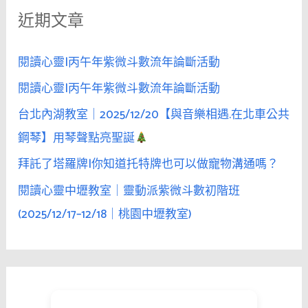
近期文章
字
:
閱讀心靈|丙午年紫微斗數流年論斷活動
閱讀心靈|丙午年紫微斗數流年論斷活動
台北內湖教室｜2025/12/20【與音樂相遇.在北車公共
鋼琴】用琴聲點亮聖誕
拜託了塔羅牌|你知道托特牌也可以做寵物溝通嗎？
閱讀心靈中壢教室｜靈動派紫微斗數初階班
(2025/12/17–12/18｜桃園中壢教室)