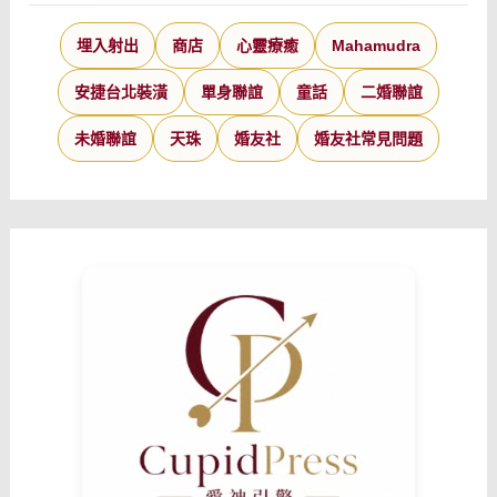
埋入射出
商店
心靈療癒
Mahamudra
安捷台北裝潢
單身聯誼
童話
二婚聯誼
未婚聯誼
天珠
婚友社
婚友社常見問題