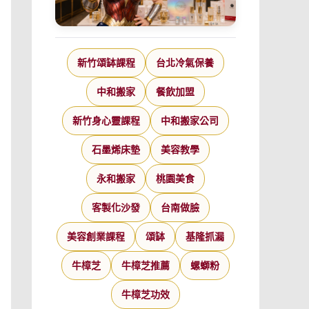
新竹頌缽課程
台北冷氣保養
中和搬家
餐飲加盟
新竹身心靈課程
中和搬家公司
石墨烯床墊
美容教學
永和搬家
桃園美食
客製化沙發
台南做臉
美容創業課程
頌缽
基隆抓漏
牛樟芝
牛樟芝推薦
螺螄粉
牛樟芝功效