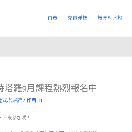
首頁
充電浮標
爆亮型水燈
特塔羅9月課程熱烈報名中
覺式塔羅牌
/ 作者:
r1
，不來參加嗎！