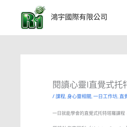
跳
至
鴻宇國際有限公司
主
要
內
容
閱讀心靈|直覺式托
/
課程
,
身心靈相關
,
一日工作坊
,
直
一日就能學會的直覺式托特塔羅課程