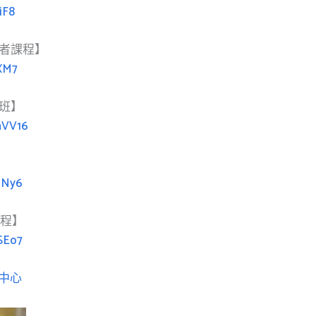
iF8
領者課程】
5XM7
班】
nVV16
qNy6
課程】
SEo7
中心