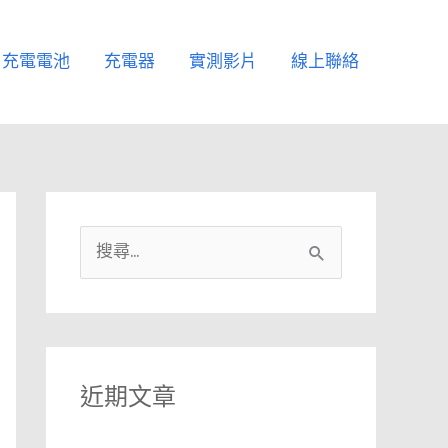
充電電池
充電器
實測影片
線上聯絡
搜
尋
關
鍵
字
近期文章
: