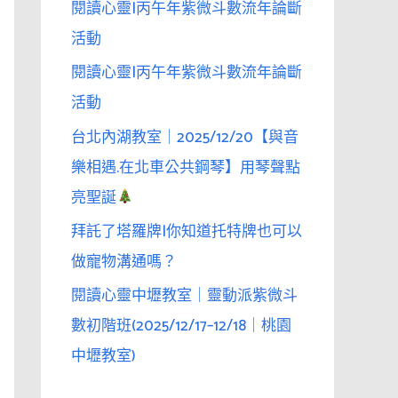
閱讀心靈|丙午年紫微斗數流年論斷
活動
閱讀心靈|丙午年紫微斗數流年論斷
活動
台北內湖教室｜2025/12/20【與音
樂相遇.在北車公共鋼琴】用琴聲點
亮聖誕
拜託了塔羅牌|你知道托特牌也可以
做寵物溝通嗎？
閱讀心靈中壢教室｜靈動派紫微斗
數初階班(2025/12/17–12/18｜桃園
中壢教室)