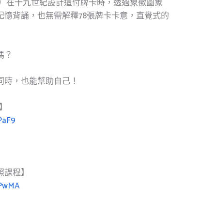
owley）在十九世紀設計這付牌卡時，透過象徵圖象
記憶背誦，也無需解釋78張牌卡卡意，直覺式的
嗎？
同時，也能幫助自己！
】
PaF9
證照課程】
wPwMA