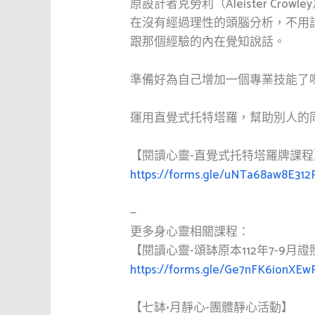
原設計者克勞利（Aleister Cr
在沒有經過理性的頭腦分析，不用
跟那個經驗的內在覺知說話。
準備好為自己增加一個專業技能了
運用直覺式托特塔羅，幫助別人的
【閱讀心靈-直覺式托特塔羅牌課程
https://forms.gle/uNTa68aw8E312
—
更多身心靈相關課程：
【閱讀心靈-頌缽原本112年7-9月
https://forms.gle/Ge7nFK6ionXE
【七缽•月靜心-團體靜心活動】