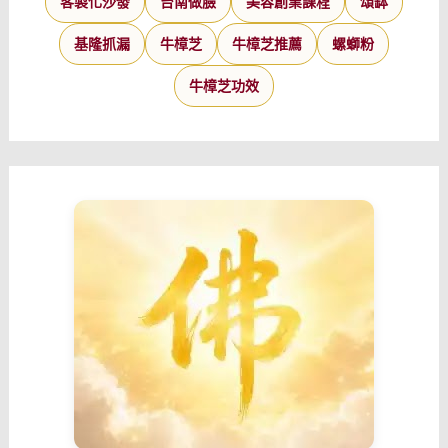
客製化沙發
台南做臉
美容創業課程
頌缽
基隆抓漏
牛樟芝
牛樟芝推薦
螺螄粉
牛樟芝功效