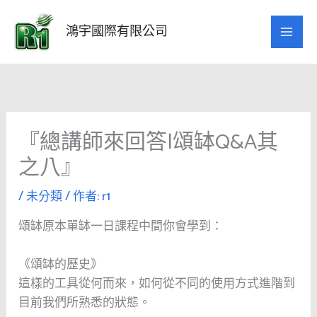
跳
至
鴻宇國際有限公司
主
要
內
容
『總講師來回答|頌缽Q&A其
之八』
/
未分類
/ 作者:
r1
頌缽原本單缽一日課程中間你會學到：
《頌缽的歷史》
這樣的工具從何而來，如何從不同的使用方式進階到
目前我們所熟悉的狀態。