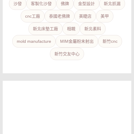
沙發
客製化沙發
佛牌
金型設計
新北抓漏
cnc工廠
泰國老佛牌
美睫店
美甲
新北床墊工廠
相親
新北素料
mold manufacture
MIM金屬粉末射出
新竹cnc
新竹交友中心