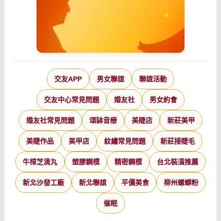
交友APP
男女聯誼
聯誼活動
交友中心常見問題
婚友社
男女約會
婚友社常見問題
頌缽音療
美睫店
新莊美甲
美睫作品
美甲店
紋繡常見問題
新莊接睫毛
牛樟芝滴丸
塑膠鋼模
精密鋼模
台北裝潢推薦
新北沙發工廠
新北聯誼
平價美食
柳州螺螄粉
催眠