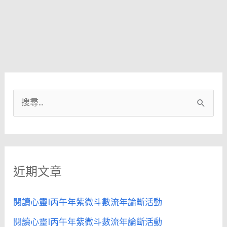
搜
尋
關
鍵
近期文章
字
:
閱讀心靈|丙午年紫微斗數流年論斷活動
閱讀心靈|丙午年紫微斗數流年論斷活動