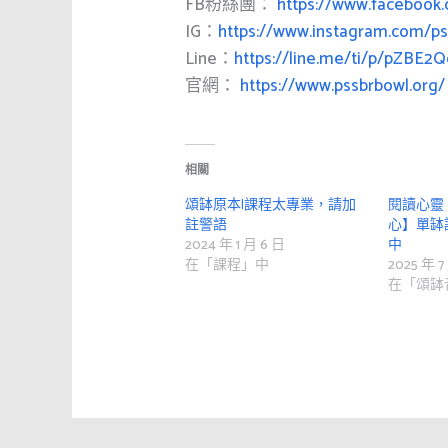
FB粉絲團：
https://www.facebook
IG：
https://www.instagram.com/ps
Line：
https://line.me/ti/p/pZBE2
官網：
https://www.pssbrbowl.org/
相關
頌缽原本|課程太專業，請加
閱讀心靈
註警語
心】單缽
2024 年 1 月 6 日
中
在「課程」中
2025 年 7
在「頌缽