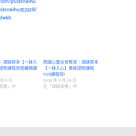
.com/pssbrneihu
sbrneihu353328/
Qdwkh
｜頌缽原本【一缽入
閱讀心靈台安教室｜頌缽原本
證照課程班陸續開課
【一缽入心】單缽證照課程
(1128課程班)
 月 11 日
2025 年 11 月 29 日
音療」中
在「頌缽音療」中