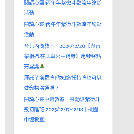
閱讀心靈|丙午年紫微斗數流年論斷
活動
閱讀心靈|丙午年紫微斗數流年論斷
活動
台北內湖教室｜2025/12/20【與音
樂相遇.在北車公共鋼琴】用琴聲點
亮聖誕
拜託了塔羅牌|你知道托特牌也可以
做寵物溝通嗎？
閱讀心靈中壢教室｜靈動派紫微斗
數初階班(2025/12/17–12/18｜桃園
中壢教室)