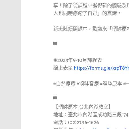
享！除了從課程中獲得新的體驗及
人也同時療癒了自己」的真諦。
新班陸續開課中，歡迎來「頌缽原
▀
✺2023年9-10月課程表
線上表單
https://forms.gle/xrpT8
#自然療癒
#頌缽音療
#頌缽原本
#
▀
【頌缽原本 台北內湖教室】
地址：臺北市內湖區成功路三段174巷
電話：(02)2796-1626