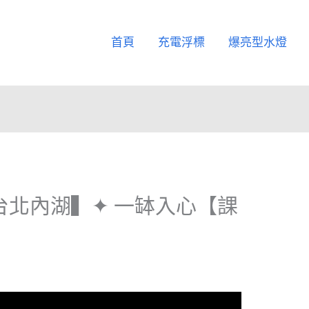
首頁
充電浮標
爆亮型水燈
8台北內湖▍✦ 一缽入心【課