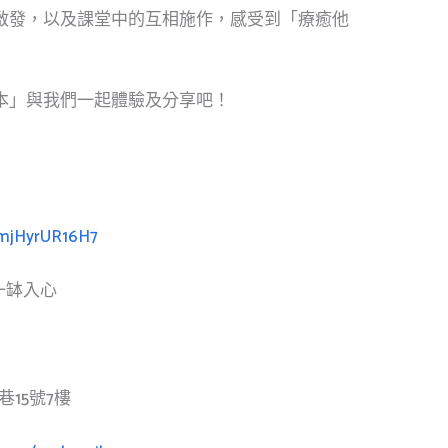
啟發，以及課堂中的互相施作，感受到「療癒他
本」與我們一起體驗及分享吧！
YmjHyrUR16H7
一缽入心
15號7樓