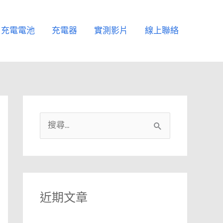
充電電池
充電器
實測影片
線上聯絡
搜
尋
關
鍵
字
近期文章
: