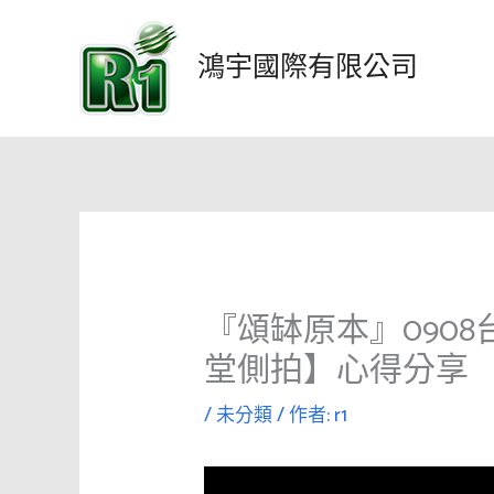
跳
至
鴻宇國際有限公司
主
要
內
容
『頌缽原本』090
堂側拍】心得分享
/
未分類
/ 作者:
r1