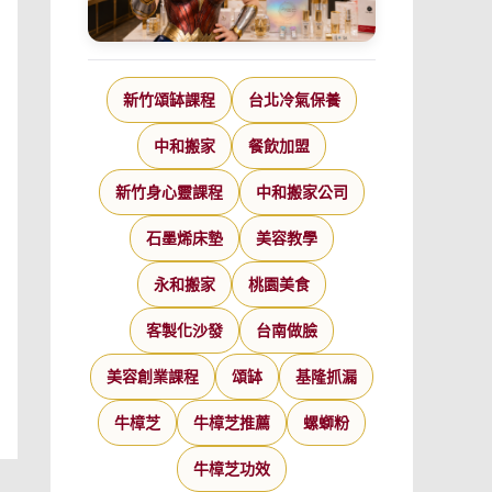
新竹頌缽課程
台北冷氣保養
中和搬家
餐飲加盟
新竹身心靈課程
中和搬家公司
石墨烯床墊
美容教學
永和搬家
桃園美食
客製化沙發
台南做臉
美容創業課程
頌缽
基隆抓漏
牛樟芝
牛樟芝推薦
螺螄粉
牛樟芝功效