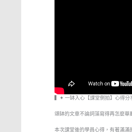
▍✦ 一缽入心【課堂側拍】心得分
頌缽的文章不論詞藻寫得再怎麼華
本次課堂後的學員心得，有著滿滿