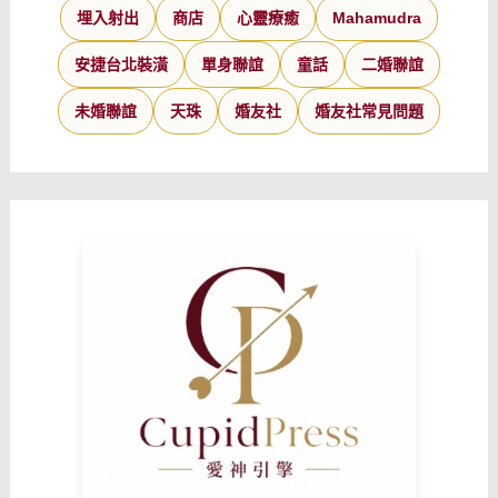
埋入射出
商店
心靈療癒
Mahamudra
安捷台北裝潢
單身聯誼
童話
二婚聯誼
未婚聯誼
天珠
婚友社
婚友社常見問題