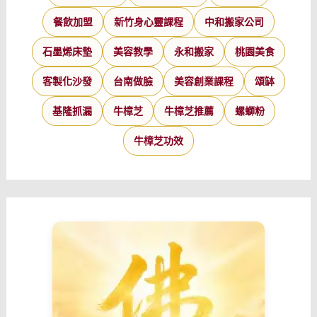
餐飲加盟
新竹身心靈課程
中和搬家公司
石墨烯床墊
美容教學
永和搬家
桃園美食
客製化沙發
台南做臉
美容創業課程
頌缽
基隆抓漏
牛樟芝
牛樟芝推薦
螺螄粉
牛樟芝功效