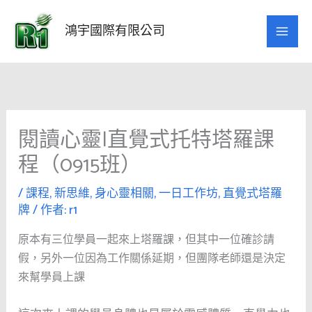
跳
至
鴻宇國際有限公司
主
要
內
容
閱讀心靈|直覺式托特塔羅課
程（0915班）
/
課程
,
新思維
,
身心靈相關
,
一日工作坊
,
直覺式塔羅
牌
/ 作者:
r1
原本有三位學員一起來上塔羅課，但其中一位確診請
假，另外一位因為工作關係延期，但團隊老師還是決定
來幫學員上課