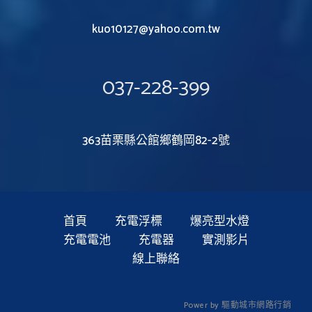
kuo10127@yahoo.com.tw
037-228-399
363苗栗縣公館鄉鶴岡82-2號
首頁
充電浮標
爆亮型水燈
充電電池
充電器
實測影片
線上聯絡
P
o
w
e
r
b
y
驅
動
城
市
網
路
行
銷