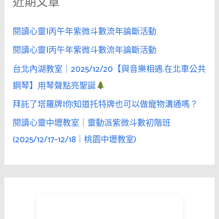
近期文章
字
:
閱讀心靈|丙午年紫微斗數流年論斷活動
閱讀心靈|丙午年紫微斗數流年論斷活動
台北內湖教室｜2025/12/20【與音樂相遇.在北車公共
鋼琴】用琴聲點亮聖誕
拜託了塔羅牌|你知道托特牌也可以做寵物溝通嗎？
閱讀心靈中壢教室｜靈動派紫微斗數初階班
(2025/12/17–12/18｜桃園中壢教室)