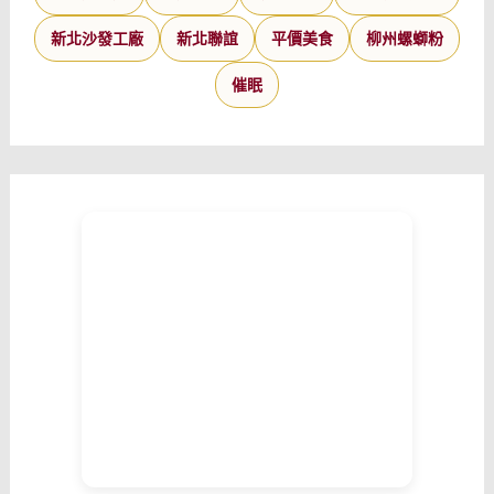
新北沙發工廠
新北聯誼
平價美食
柳州螺螄粉
催眠