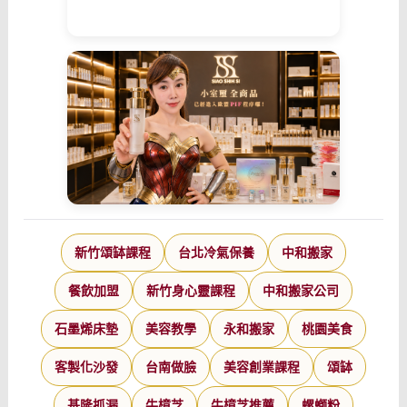
新竹頌缽課程
台北冷氣保養
中和搬家
餐飲加盟
新竹身心靈課程
中和搬家公司
石墨烯床墊
美容教學
永和搬家
桃園美食
客製化沙發
台南做臉
美容創業課程
頌缽
基隆抓漏
牛樟芝
牛樟芝推薦
螺螄粉