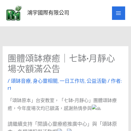
跳
至
鴻宇國際有限公司
主
要
內
容
團體頌缽療癒｜七缽•月靜心
場次額滿公告
/
頌缽音療
,
身心靈相關
,
一日工作坊
,
公益活動
/ 作者:
r1
「頌缽原本」台安教室，「七缽•月靜心」團體頌缽療
癒，今年度場次均已額滿，感謝熱情參與
請繼續支持「閱讀心靈療癒推廣中心」與「頌缽原