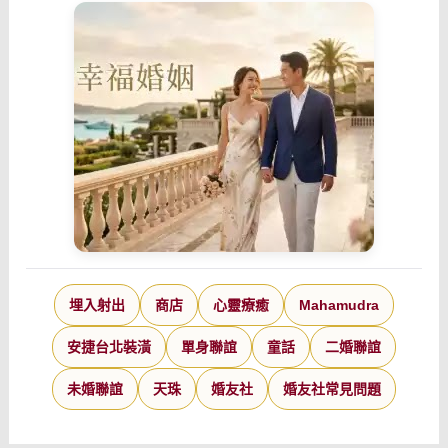
埋入射出
商店
心靈療癒
Mahamudra
安捷台北裝潢
單身聯誼
童話
二婚聯誼
未婚聯誼
天珠
婚友社
婚友社常見問題