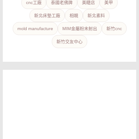
cnc工廠
泰國老佛牌
美睫店
美甲
新北床墊工廠
相親
新北素料
mold manufacture
MIM金屬粉末射出
新竹cnc
新竹交友中心