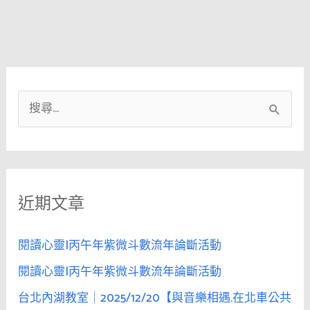
搜
尋
關
鍵
近期文章
字
:
閱讀心靈|丙午年紫微斗數流年論斷活動
閱讀心靈|丙午年紫微斗數流年論斷活動
台北內湖教室｜2025/12/20【與音樂相遇.在北車公共