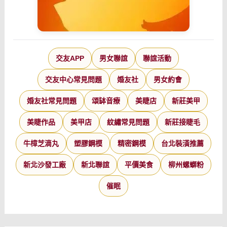
交友APP
男女聯誼
聯誼活動
交友中心常見問題
婚友社
男女約會
婚友社常見問題
頌缽音療
美睫店
新莊美甲
美睫作品
美甲店
紋繡常見問題
新莊接睫毛
牛樟芝滴丸
塑膠鋼模
精密鋼模
台北裝潢推薦
新北沙發工廠
新北聯誼
平價美食
柳州螺螄粉
催眠