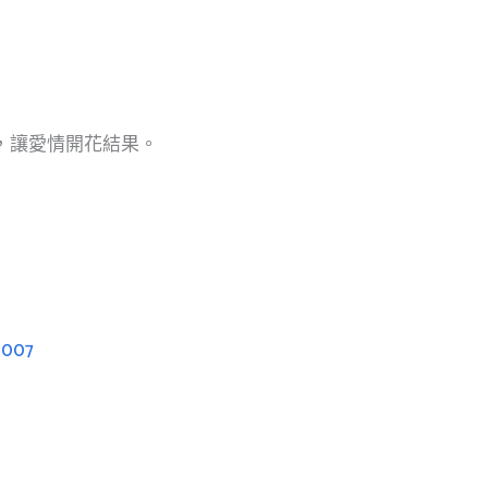
伴，讓愛情開花結果。
d007