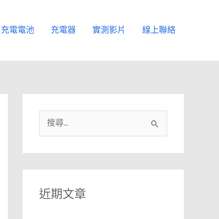
充電電池
充電器
實測影片
線上聯絡
搜
尋
關
鍵
字
近期文章
: