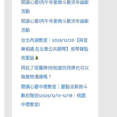
閱讀心靈|丙午年紫微斗數流年論斷
活動
閱讀心靈|丙午年紫微斗數流年論斷
活動
台北內湖教室｜2025/12/20【與音
樂相遇.在北車公共鋼琴】用琴聲點
亮聖誕
拜託了塔羅牌|你知道托特牌也可以
做寵物溝通嗎？
閱讀心靈中壢教室｜靈動派紫微斗
數初階班(2025/12/17–12/18｜桃園
中壢教室)