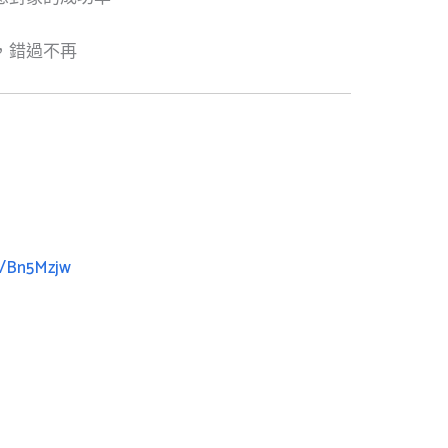
，錯過不再
）
ee/Bn5Mzjw