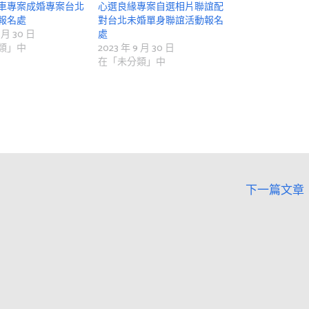
車專案成婚專案台北
心選良緣專案自選相片聯誼配
報名處
對台北未婚單身聯誼活動報名
 月 30 日
處
類」中
2023 年 9 月 30 日
在「未分類」中
下一篇文章