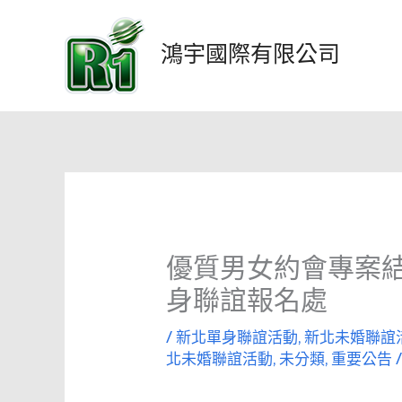
跳
至
鴻宇國際有限公司
主
要
內
容
優質男女約會專案
身聯誼報名處
/
新北單身聯誼活動
,
新北未婚聯誼
北未婚聯誼活動
,
未分類
,
重要公告