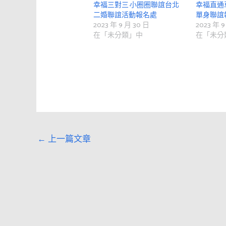
幸福三對三·小圈圈聯誼台北
幸福直通
二婚聯誼活動報名處
單身聯誼
2023 年 9 月 30 日
2023 年 9
在「未分類」中
在「未分
←
上一篇文章