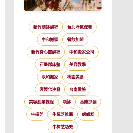
新竹頌缽課程
台北冷氣保養
中和搬家
餐飲加盟
新竹身心靈課程
中和搬家公司
石墨烯床墊
美容教學
永和搬家
桃園美食
客製化沙發
台南做臉
美容創業課程
頌缽
基隆抓漏
牛樟芝
牛樟芝推薦
螺螄粉
牛樟芝功效