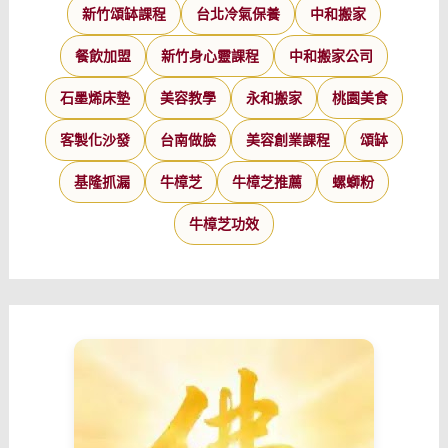
新竹頌缽課程
台北冷氣保養
中和搬家
餐飲加盟
新竹身心靈課程
中和搬家公司
石墨烯床墊
美容教學
永和搬家
桃園美食
客製化沙發
台南做臉
美容創業課程
頌缽
基隆抓漏
牛樟芝
牛樟芝推薦
螺螄粉
牛樟芝功效