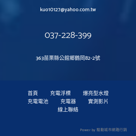
kuo10127@yahoo.com.tw
037-228-399
363苗栗縣公館鄉鶴岡82-2號
首頁
充電浮標
爆亮型水燈
充電電池
充電器
實測影片
線上聯絡
P
o
w
e
r
b
y
驅
動
城
市
網
路
行
銷