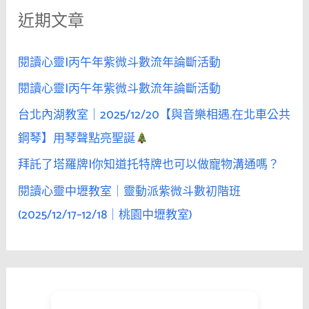
近期文章
字
:
閱讀心靈|丙午年紫微斗數流年論斷活動
閱讀心靈|丙午年紫微斗數流年論斷活動
台北內湖教室｜2025/12/20【與音樂相遇.在北車公共
鋼琴】用琴聲點亮聖誕
拜託了塔羅牌|你知道托特牌也可以做寵物溝通嗎？
閱讀心靈中壢教室｜靈動派紫微斗數初階班
(2025/12/17–12/18｜桃園中壢教室)