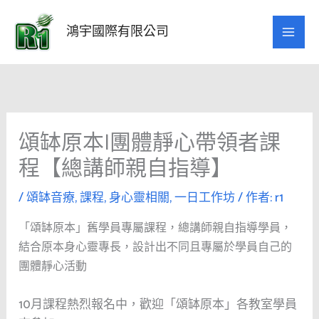
跳
至
鴻宇國際有限公司
主
要
內
容
頌缽原本|團體靜心帶領者課
程【總講師親自指導】
/
頌缽音療
,
課程
,
身心靈相關
,
一日工作坊
/ 作者:
r1
「頌缽原本」舊學員專屬課程，總講師親自指導學員，
結合原本身心靈專長，設計出不同且專屬於學員自己的
團體靜心活動
10月課程熱烈報名中，歡迎「頌缽原本」各教室學員