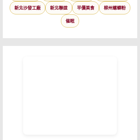
新北沙發工廠
新北聯誼
平價美食
柳州螺螄粉
催眠