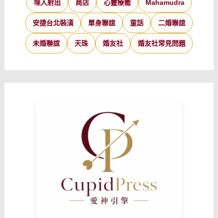
埋入射出
商店
心靈療癒
Mahamudra
安捷台北裝潢
單身聯誼
童話
二婚聯誼
未婚聯誼
天珠
婚友社
婚友社常見問題