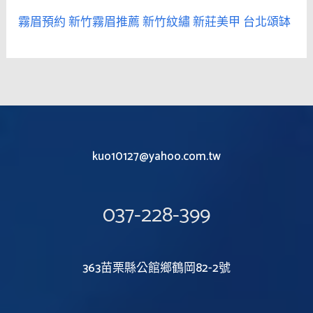
霧眉預約
新竹霧眉推薦
新竹紋繡
新莊美甲
台北頌缽
kuo10127@yahoo.com.tw
037-228-399
363苗栗縣公館鄉鶴岡82-2號