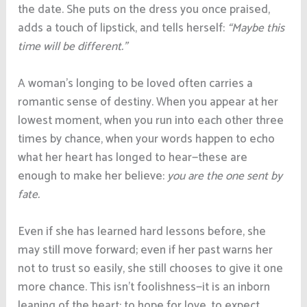
the date. She puts on the dress you once praised,
adds a touch of lipstick, and tells herself:
“Maybe this
time will be different.”
A woman’s longing to be loved often carries a
romantic sense of destiny. When you appear at her
lowest moment, when you run into each other three
times by chance, when your words happen to echo
what her heart has longed to hear—these are
enough to make her believe:
you are the one sent by
fate.
Even if she has learned hard lessons before, she
may still move forward; even if her past warns her
not to trust so easily, she still chooses to give it one
more chance. This isn’t foolishness—it is an inborn
leaning of the heart: to hope for love, to expect