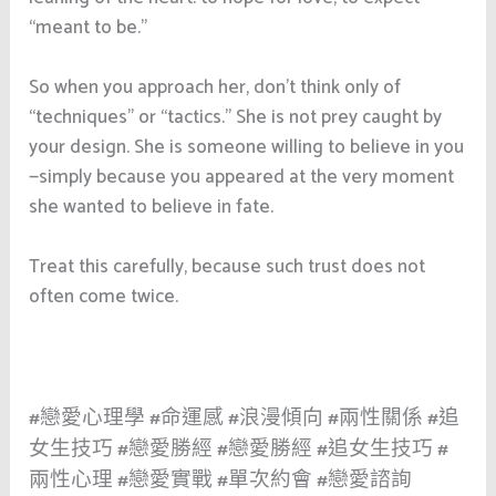
“meant to be.”
So when you approach her, don’t think only of
“techniques” or “tactics.” She is not prey caught by
your design. She is someone willing to believe in you
—simply because you appeared at the very moment
she wanted to believe in fate.
Treat this carefully, because such trust does not
often come twice.
#戀愛心理學 #命運感 #浪漫傾向 #兩性關係 #追
女生技巧 #戀愛勝經 #戀愛勝經 #追女生技巧 #
兩性心理 #戀愛實戰 #單次約會 #戀愛諮詢