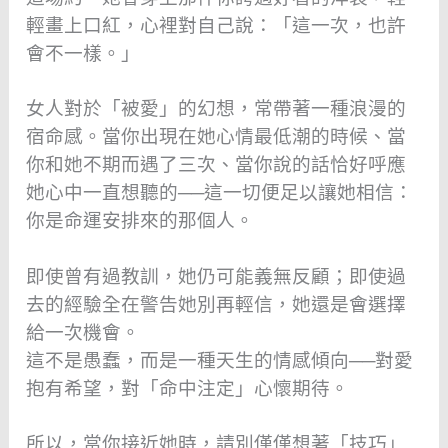
輕畫上口紅，心裡對自己說：「這一次，也許
會不一樣。」
女人對於「被愛」的幻想，常帶著一種浪漫的
宿命感。當你出現在她心情最低潮的時候、當
你和她不期而遇了三次、當你說的話恰好呼應
她心中一直想聽的──這一切便足以讓她相信：
你是命運安排來的那個人。
即使曾有過教訓，她仍可能義無反顧；即使過
去的經驗全在警告她別再輕信，她還是會選擇
給一次機會。
這不是愚蠢，而是一種天生的情感傾向──對愛
抱有希望，對「命中注定」心懷期待。
所以，當你接近她時，請別僅僅想著「技巧」