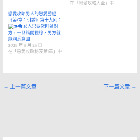
在「戀愛攻略大全」中
戀愛攻略男人的戀愛勝經
《第1章：引誘》第十九則：
女人只要緊盯著對
方，一旦錯開視線，男方就
能洞悉意圖
2025 年 8 月 25 日
在「戀愛攻略秘笈第1章」中
←
上一篇文章
下一篇文章
→