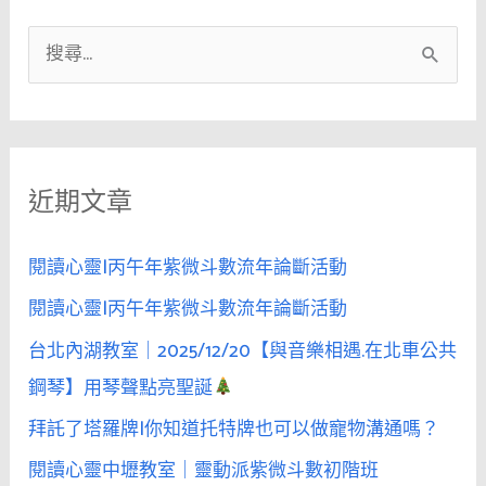
搜
尋
關
鍵
近期文章
字
:
閱讀心靈|丙午年紫微斗數流年論斷活動
閱讀心靈|丙午年紫微斗數流年論斷活動
台北內湖教室｜2025/12/20【與音樂相遇.在北車公共
鋼琴】用琴聲點亮聖誕
拜託了塔羅牌|你知道托特牌也可以做寵物溝通嗎？
閱讀心靈中壢教室｜靈動派紫微斗數初階班