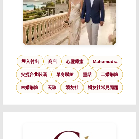
埋入射出
商店
心靈療癒
Mahamudra
安捷台北裝潢
單身聯誼
童話
二婚聯誼
未婚聯誼
天珠
婚友社
婚友社常見問題