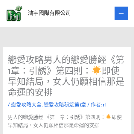
跳
至
鴻宇國際有限公司
主
要
內
容
戀愛攻略男人的戀愛勝經《第
1章：引誘》第四則：
即使
早知結局，女人仍願相信那是
命運的安排
/
戀愛攻略大全
,
戀愛攻略秘笈第1章
/ 作者:
r1
男人的戀愛勝經 《第一章：引誘》第四則：
即使
早知結局，女人仍願相信那是命運的安排