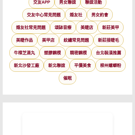
交友APP
男女聯誼
聯誼活動
交友中心常見問題
婚友社
男女約會
婚友社常見問題
頌缽音療
美睫店
新莊美甲
美睫作品
美甲店
紋繡常見問題
新莊接睫毛
牛樟芝滴丸
塑膠鋼模
精密鋼模
台北裝潢推薦
新北沙發工廠
新北聯誼
平價美食
柳州螺螄粉
催眠