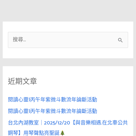
搜
尋
關
鍵
近期文章
字
:
閱讀心靈|丙午年紫微斗數流年論斷活動
閱讀心靈|丙午年紫微斗數流年論斷活動
台北內湖教室｜2025/12/20【與音樂相遇.在北車公共
鋼琴】用琴聲點亮聖誕