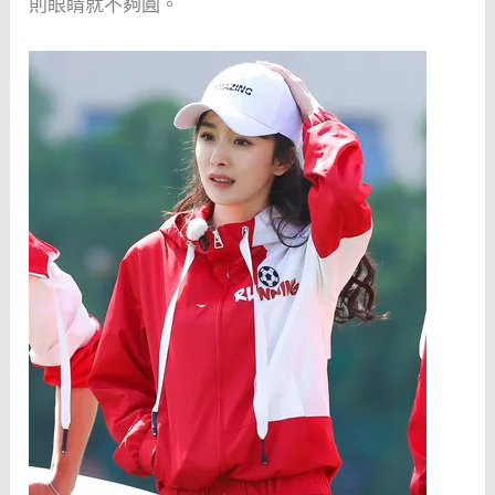
則眼睛就不夠圓。