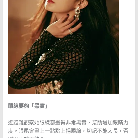
眼線要夠「黑實」
近距離觀察她眼線都畫得非常黑實，幫助增加眼睛力
度。眼尾會畫上一點點上揚眼線，切記不能太長，否