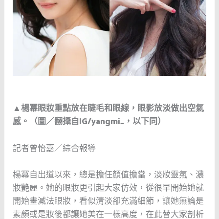
▲楊冪眼妝重點放在睫毛和眼線，眼影放淡做出空氣
感。（圖／翻攝自IG/yangmi_，以下同）
記者曾怡嘉／綜合報導
楊冪自出道以來，總是擔任顏值擔當，淡妝靈氣、濃
妝艷麗。她的眼妝更引起大家仿效，從很早開始她就
開始畫減法眼妝，看似清淡卻充滿細節，讓她無論是
素顏或是妝後都讓她美在一樣高度，在此替大家剖析