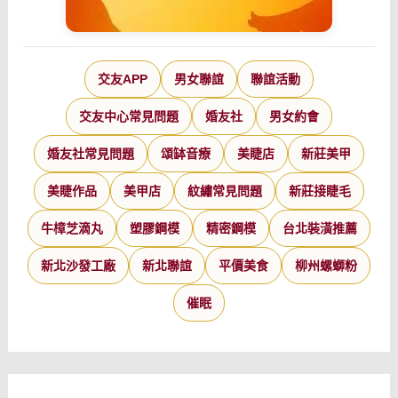
交友APP
男女聯誼
聯誼活動
交友中心常見問題
婚友社
男女約會
婚友社常見問題
頌缽音療
美睫店
新莊美甲
美睫作品
美甲店
紋繡常見問題
新莊接睫毛
牛樟芝滴丸
塑膠鋼模
精密鋼模
台北裝潢推薦
新北沙發工廠
新北聯誼
平價美食
柳州螺螄粉
催眠