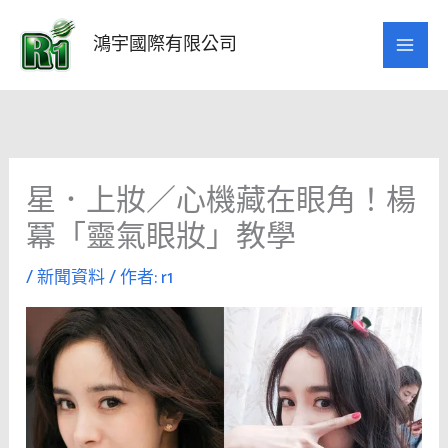
跳
至
鴻宇國際有限公司
主
要
內
容
星．上妝／心機藏在眼角！楊
冪「靈氣眼妝」教學
/
新聞資料
/ 作者:
r1