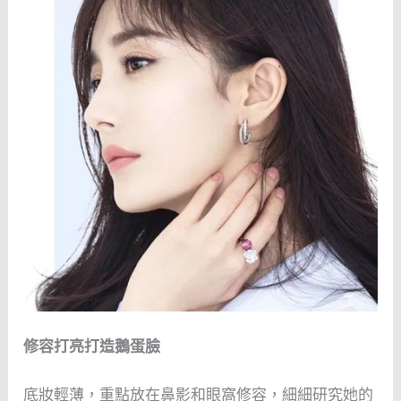
修容打亮打造鵝蛋臉
底妝輕薄，重點放在鼻影和眼窩修容，細細研究她的