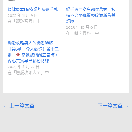
頌缽原本|音療師的療癒手扎
楊千霈二女兒都穿舊衣 被
2022 年 11 月 9 日
指不公平逛麗嬰房添新貨兼
在「頌缽音療」中
舒壓
2023 年 10 月 6 日
在「新聞資料」中
戀愛攻略男人的戀愛勝經
《第5章：令人歡愉》第十二
則：
當她被稱讚五官時，
內心其實早已鬆動防線
2025 年 8 月 27 日
在「戀愛攻略大全」中
←
上一篇文章
下一篇文章
→