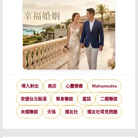
埋入射出
商店
心靈療癒
Mahamudra
安捷台北裝潢
單身聯誼
童話
二婚聯誼
未婚聯誼
天珠
婚友社
婚友社常見問題