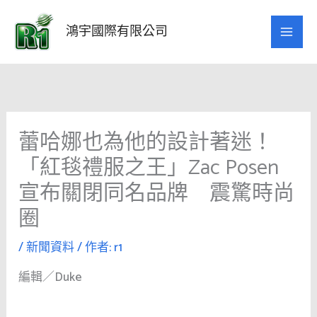
跳
至
鴻宇國際有限公司
主
要
內
容
蕾哈娜也為他的設計著迷！
「紅毯禮服之王」Zac Posen
宣布關閉同名品牌 震驚時尚
圈
/
新聞資料
/ 作者:
r1
編輯／Duke