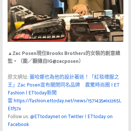
▲Zac Posen現任Brooks Brothers的女裝的創意總
監。（圖／翻攝自IG@zacposen）
原文網址:
蕾哈娜也為他的設計著迷！「紅毯禮服之
王」Zac Posen宣布關閉同名品牌 震驚時尚圈 | ET
Fashion | ETtoday新聞
雲
https://fashion.ettoday.net/news/1571435#ixzz65L
Etf57x
Follow us:
@ETtodaynet on Twitter
|
ETtoday on
Facebook