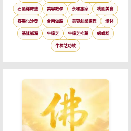
石墨烯床墊
美容教學
永和搬家
桃園美食
客製化沙發
台南做臉
美容創業課程
頌缽
基隆抓漏
牛樟芝
牛樟芝推薦
螺螄粉
牛樟芝功效