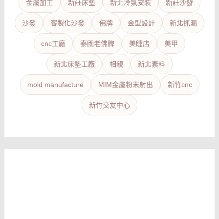
金屬加工
新莊床墊
新北冷氣安裝
新莊沙發
沙發
客製化沙發
佛牌
金型設計
新北抓漏
cnc工廠
泰國老佛牌
美睫店
美甲
新北床墊工廠
相親
新北素料
mold manufacture
MIM金屬粉末射出
新竹cnc
新竹交友中心