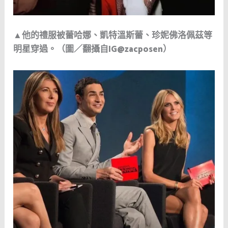
▲他的禮服被蕾哈娜、凱特溫斯蕾、珍妮佛洛佩茲等
明星穿過。（圖／翻攝自IG@zacposen）