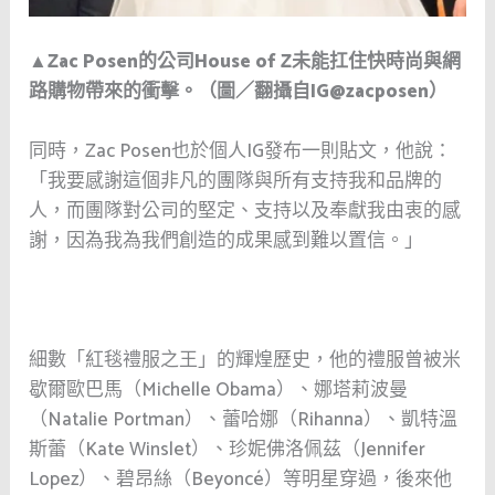
▲Zac Posen的公司House of Z未能扛住快時尚與網
路購物帶來的衝擊。（圖／翻攝自IG@zacposen）
同時，Zac Posen也於個人IG發布一則貼文，他說：
「我要感謝這個非凡的團隊與所有支持我和品牌的
人，而團隊對公司的堅定、支持以及奉獻我由衷的感
謝，因為我為我們創造的成果感到難以置信。」
細數「紅毯禮服之王」的輝煌歷史，他的禮服曾被米
歇爾歐巴馬（Michelle Obama）、娜塔莉波曼
（Natalie Portman）、蕾哈娜（Rihanna）、凱特溫
斯蕾（Kate Winslet）、珍妮佛洛佩茲（Jennifer
Lopez）、碧昂絲（Beyoncé）等明星穿過，後來他