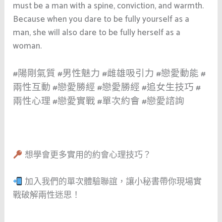
must be a man with a spine, conviction, and warmth.
Because when you dare to be fully yourself as a
man, she will also dare to be fully herself as a
woman.
#陽剛氣質 #男性魅力 #雌雄吸引力 #戀愛動能 #
兩性互動 #戀愛勝經 #戀愛勝經 #追女生技巧 #
兩性心理 #戀愛實戰 #單次約會 #戀愛諮詢
想學會更多實用的約會心理技巧？
加入我們的單次體驗聯誼，讓小秘書帶你現場實
戰破解兩性迷思！