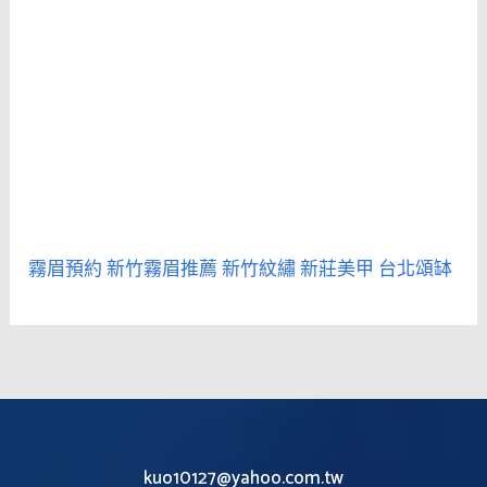
霧眉預約
新竹霧眉推薦
新竹紋繡
新莊美甲
台北頌缽
kuo10127@yahoo.com.tw