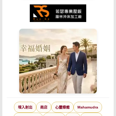
埋入射出
商店
心靈療癒
Mahamudra