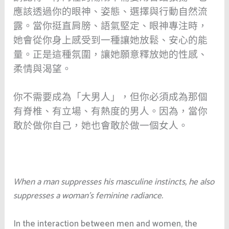
應該透過你的眼神、姿態、選擇與行動自然流
露。當你挺直肩膀、語氣堅定、眼神專注時，
她會從你身上感受到一種讓她放鬆、安心的能
量。正是這種氛圍，讓她願意釋放她的性感、
柔情與渴望。
你不需要成為「大男人」，但你必須成為那個
有脊椎、有立場、有熱度的男人。因為，當你
敢於做你自己，她也會敢於做一個女人。
When a man suppresses his masculine instincts, he also
suppresses a woman’s feminine radiance.
In the interaction between men and women, the