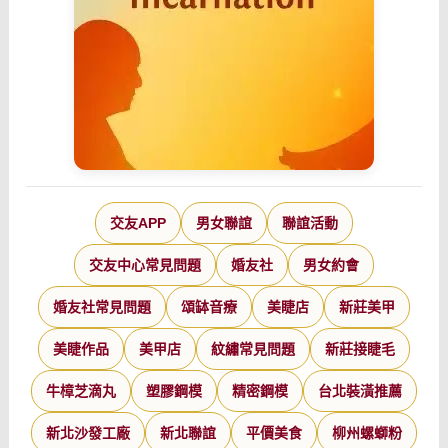
交友APP
男女聯誼
聯誼活動
交友中心常見問題
婚友社
男女約會
婚友社常見問題
頌缽音療
美睫店
新莊美甲
美睫作品
美甲店
紋繡常見問題
新莊接睫毛
牛樟芝滴丸
塑膠鋼模
精密鋼模
台北裝潢推薦
新北沙發工廠
新北聯誼
平價美食
柳州螺螄粉