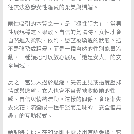
往無法激發女性潛藏的柔美與嬌媚。
兩性吸引的本質之一，是「極性張力」：當男
性展現穩定、果敢、自信的氣場時，女性才會
自然進入柔軟、依附、慾望被喚醒的狀態。這
不是強勢或粗暴，而是一種自然的性別能量流
動，一種讓她可以放心展現「她是女人」的安
全場域。
反之，當男人過於退縮，失去主見或過度壓抑
情感與慾望，女人也會不自覺地收斂她的性
感、自信與情緒流動。這樣的關係，會逐漸失
去火花，演變成一種平淡而乏味的「安全但無
趣」的互動模式。
請記得：你內在的陽剛不需要用言語張揚，它