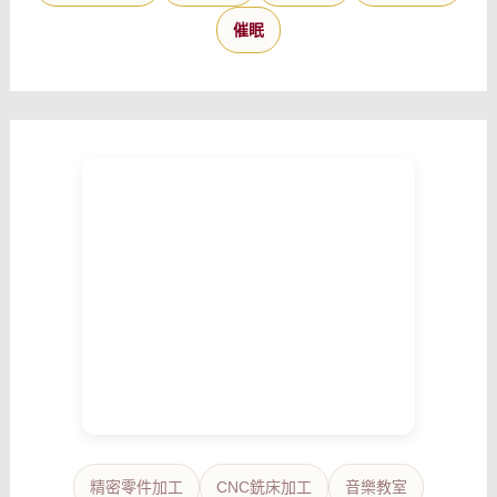
催眠
精密零件加工
CNC銑床加工
音樂教室