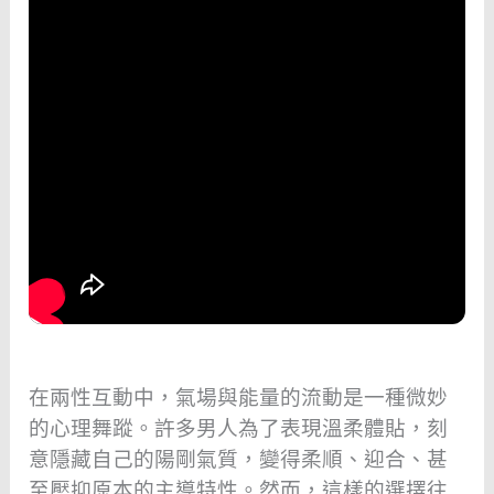
在兩性互動中，氣場與能量的流動是一種微妙
的心理舞蹤。許多男人為了表現溫柔體貼，刻
意隱藏自己的陽剛氣質，變得柔順、迎合、甚
至壓抑原本的主導特性。然而，這樣的選擇往