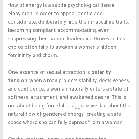
flow of energy is a subtle psychological dance.
Many men, in order to appear gentle and
considerate, deliberately hide their masculine traits,
becoming compliant, accommodating, even
suppressing their natural leadership. However, this
choice often fails to awaken a woman’s hidden
femininity and charm.
One essence of sexual attraction is
polarity
tension
: when a man projects stability, decisiveness,
and confidence, a woman naturally enters a state of
softness, attachment, and awakened desire. This is
not about being forceful or aggressive, but about the
natural flow of gendered energy—creating a safe
space where she can fully express “I am a woman.”