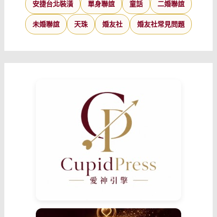
安捷台北裝潢
單身聯誼
童話
二婚聯誼
未婚聯誼
天珠
婚友社
婚友社常見問題