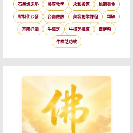
石墨烯床墊
美容教學
永和搬家
桃園美食
客製化沙發
台南做臉
美容創業課程
頌缽
基隆抓漏
牛樟芝
牛樟芝推薦
螺螄粉
牛樟芝功效