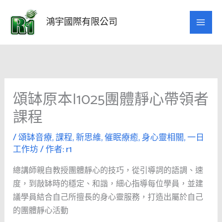
跳
至
鴻宇國際有限公司
主
要
內
容
頌缽原本|1025團體靜心帶領者
課程
/
頌缽音療
,
課程
,
新思維
,
催眠療癒
,
身心靈相關
,
一日
工作坊
/ 作者:
r1
總講師親自教授團體靜心的技巧，從引導詞的語調、速
度，到敲缽時的穩定、和諧，細心指導每位學員，並建
議學員結合自己所擅長的身心靈服務，打造出屬於自己
的團體靜心活動