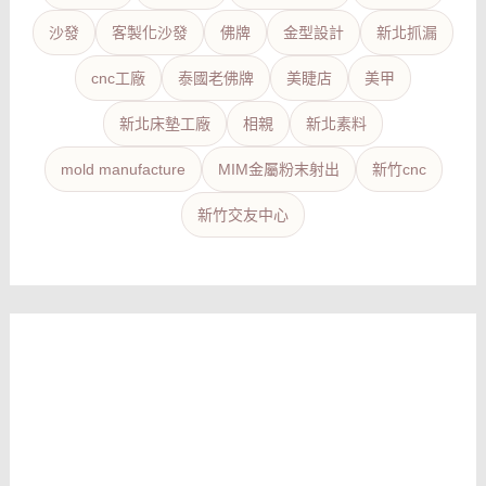
沙發
客製化沙發
佛牌
金型設計
新北抓漏
cnc工廠
泰國老佛牌
美睫店
美甲
新北床墊工廠
相親
新北素料
mold manufacture
MIM金屬粉末射出
新竹cnc
新竹交友中心