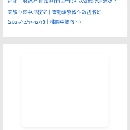
拜託了塔羅牌|你知道托特牌也可以做寵物溝通嗎？
閱讀心靈中壢教室｜靈動派紫微斗數初階班
(2025/12/17–12/18｜桃園中壢教室)