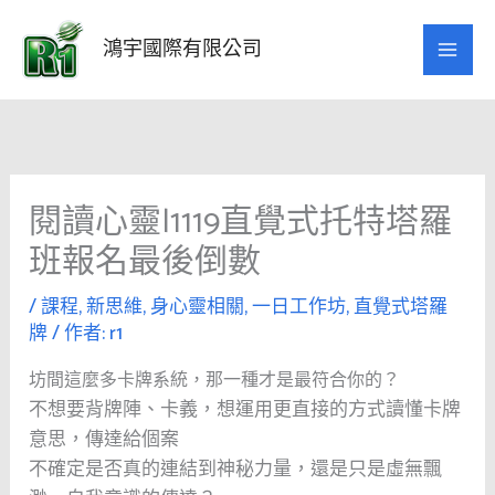
跳
至
鴻宇國際有限公司
主
要
內
容
閱讀心靈|1119直覺式托特塔羅
班報名最後倒數
/
課程
,
新思維
,
身心靈相關
,
一日工作坊
,
直覺式塔羅
牌
/ 作者:
r1
坊間這麼多卡牌系統，那一種才是最符合你的？
不想要背牌陣、卡義，想運用更直接的方式讀懂卡牌
意思，傳達給個案
不確定是否真的連結到神秘力量，還是只是虛無飄