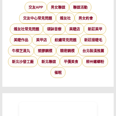
交友APP
男女聯誼
聯誼活動
交友中心常見問題
婚友社
男女約會
婚友社常見問題
頌缽音療
美睫店
新莊美甲
美睫作品
美甲店
紋繡常見問題
新莊接睫毛
牛樟芝滴丸
塑膠鋼模
精密鋼模
台北裝潢推薦
新北沙發工廠
新北聯誼
平價美食
柳州螺螄粉
催眠