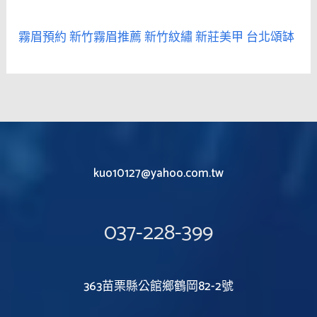
霧眉預約
新竹霧眉推薦
新竹紋繡
新莊美甲
台北頌缽
kuo10127@yahoo.com.tw
037-228-399
363苗栗縣公館鄉鶴岡82-2號