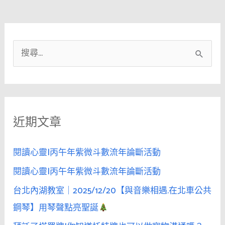
搜
尋
關
鍵
近期文章
字
:
閱讀心靈|丙午年紫微斗數流年論斷活動
閱讀心靈|丙午年紫微斗數流年論斷活動
台北內湖教室｜2025/12/20【與音樂相遇.在北車公共
鋼琴】用琴聲點亮聖誕