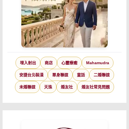
埋入射出
商店
心靈療癒
Mahamudra
安捷台北裝潢
單身聯誼
童話
二婚聯誼
未婚聯誼
天珠
婚友社
婚友社常見問題