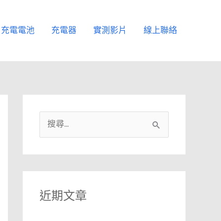
充電電池
充電器
實測影片
線上聯絡
搜
尋
關
鍵
字
近期文章
: