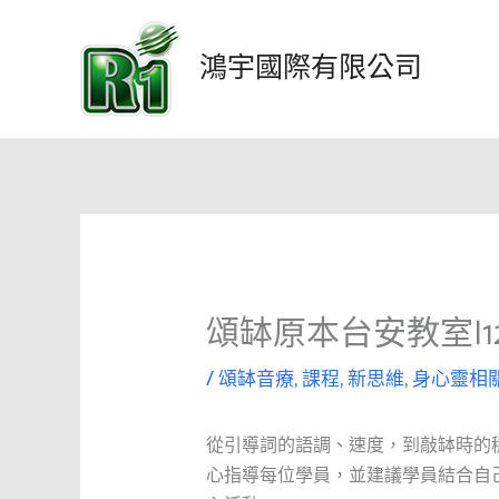
跳
至
鴻宇國際有限公司
主
要
內
容
頌缽原本台安教室|1
/
頌缽音療
,
課程
,
新思維
,
身心靈相
從引導詞的語調、速度，到敲缽時的
心指導每位學員，並建議學員結合自