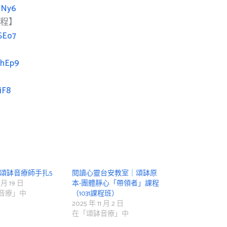
qNy6
課程】
SEo7
AhEp9
iF8
|頌缽音療師手扎5
閱讀心靈台安教室｜頌缽原
 月 19 日
本-團體靜心「帶領者」課程
音療」中
（1031課程班）
2025 年 11 月 2 日
在「頌缽音療」中