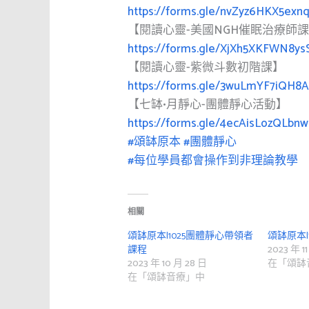
https://forms.gle/nvZyz6HKX5exn
【閱讀心靈-美國NGH催眠治療師
https://forms.gle/XjXh5XKFWN8ys
【閱讀心靈-紫微斗數初階課】
https://forms.gle/3wuLmYF7iQH8
【七缽•月靜心-團體靜心活動】
https://forms.gle/4ecAisLozQLbnw
#頌缽原本
#團體靜心
#每位學員都會操作到非理論教學
相關
頌缽原本|1025團體靜心帶領者
頌缽原本
課程
2023 年 11
2023 年 10 月 28 日
在「頌缽
在「頌缽音療」中