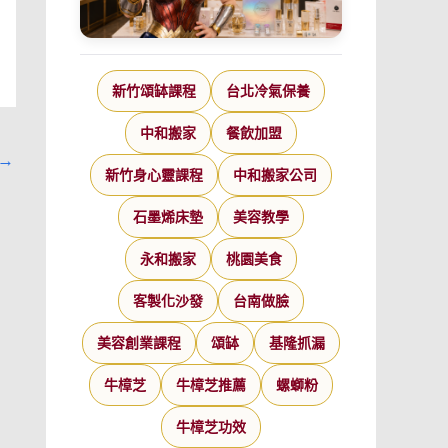
新竹頌缽課程
台北冷氣保養
中和搬家
餐飲加盟
→
新竹身心靈課程
中和搬家公司
石墨烯床墊
美容教學
永和搬家
桃園美食
客製化沙發
台南做臉
美容創業課程
頌缽
基隆抓漏
牛樟芝
牛樟芝推薦
螺螄粉
牛樟芝功效