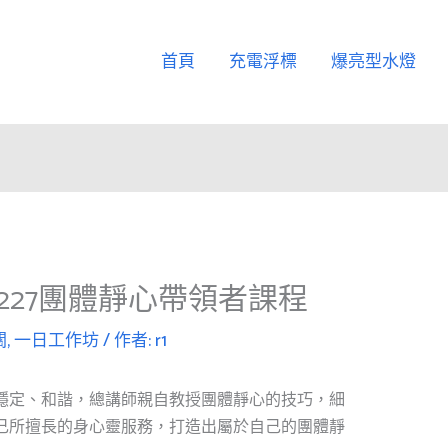
首頁
充電浮標
爆亮型水燈
227團體靜心帶領者課程
關
,
一日工作坊
/ 作者:
r1
穩定、和諧，總講師親自教授團體靜心的技巧，細
己所擅長的身心靈服務，打造出屬於自己的團體靜