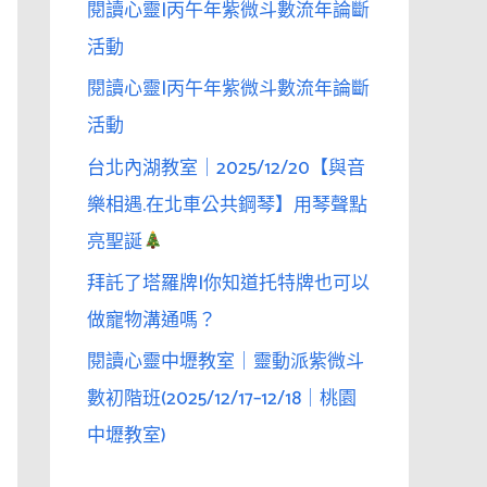
閱讀心靈|丙午年紫微斗數流年論斷
活動
閱讀心靈|丙午年紫微斗數流年論斷
活動
台北內湖教室｜2025/12/20【與音
樂相遇.在北車公共鋼琴】用琴聲點
亮聖誕
拜託了塔羅牌|你知道托特牌也可以
做寵物溝通嗎？
閱讀心靈中壢教室｜靈動派紫微斗
數初階班(2025/12/17–12/18｜桃園
中壢教室)