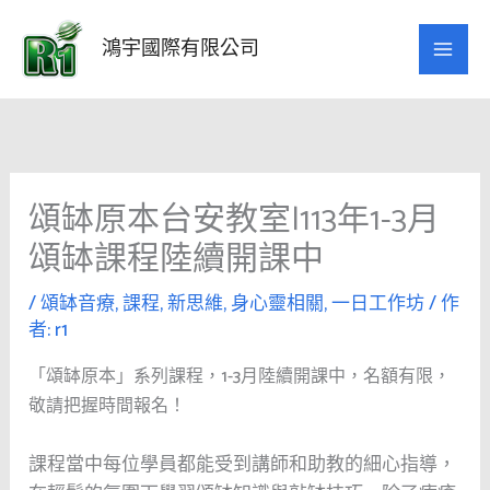
跳
至
鴻宇國際有限公司
主
要
內
容
頌缽原本台安教室|113年1-3月
頌缽課程陸續開課中
/
頌缽音療
,
課程
,
新思維
,
身心靈相關
,
一日工作坊
/ 作
者:
r1
「頌缽原本」系列課程，1-3月陸續開課中，名額有限，
敬請把握時間報名！
課程當中每位學員都能受到講師和助教的細心指導，