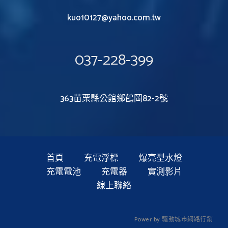
kuo10127@yahoo.com.tw
037-228-399
363苗栗縣公館鄉鶴岡82-2號
首頁
充電浮標
爆亮型水燈
充電電池
充電器
實測影片
線上聯絡
P
o
w
e
r
b
y
驅
動
城
市
網
路
行
銷