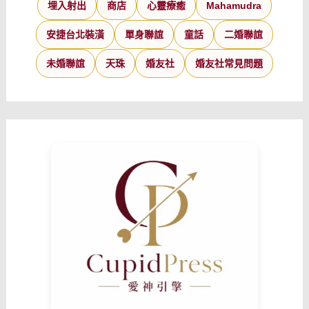
埋入射出
商店
心靈療癒
Mahamudra
安捷台北裝潢
單身聯誼
童話
二婚聯誼
未婚聯誼
天珠
婚友社
婚友社常見問題