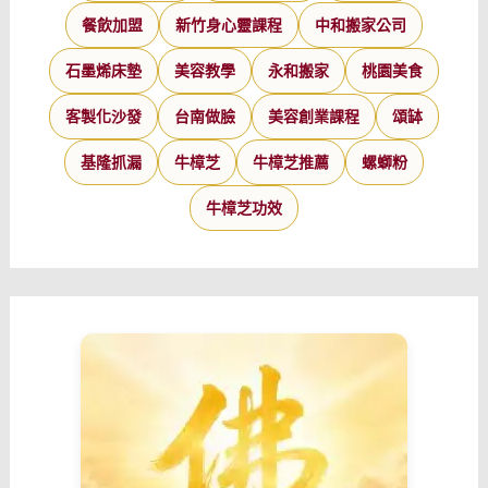
餐飲加盟
新竹身心靈課程
中和搬家公司
石墨烯床墊
美容教學
永和搬家
桃園美食
客製化沙發
台南做臉
美容創業課程
頌缽
基隆抓漏
牛樟芝
牛樟芝推薦
螺螄粉
牛樟芝功效