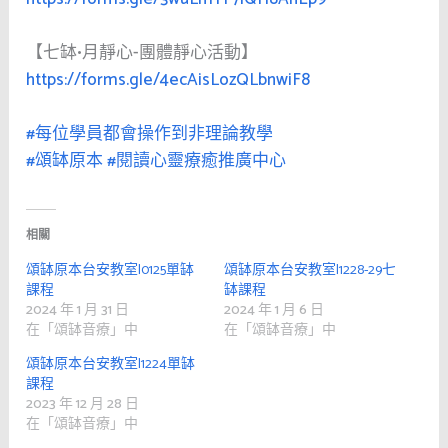
【七缽•月靜心-團體靜心活動】
https://forms.gle/4ecAisLozQLbnwiF8
#每位學員都會操作到非理論教學
#頌缽原本
#閱讀心靈療癒推廣中心
相關
頌缽原本台安教室|0125單缽
頌缽原本台安教室|1228-29七
課程
缽課程
2024 年 1 月 31 日
2024 年 1 月 6 日
在「頌缽音療」中
在「頌缽音療」中
頌缽原本台安教室|1224單缽
課程
2023 年 12 月 28 日
在「頌缽音療」中