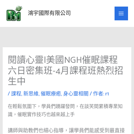
跳
至
鴻宇國際有限公司
主
要
內
容
閱讀心靈|美國NGH催眠課程
六日密集班-4月課程班熱烈招
生中
/
課程
,
新思維
,
催眠療癒
,
身心靈相關
/ 作者:
r1
在輕鬆氛圍下，學員們踴躍發問，在談笑間累積專業知
識，催眠實作技巧也越來越上手
講師與助教們也細心指導，讓學員們能感受到最直接