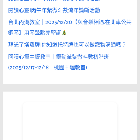
閱讀心靈|丙午年紫微斗數流年論斷活動
台北內湖教室｜2025/12/20【與音樂相遇.在北車公共
鋼琴】用琴聲點亮聖誕
拜託了塔羅牌|你知道托特牌也可以做寵物溝通嗎？
閱讀心靈中壢教室｜靈動派紫微斗數初階班
(2025/12/17–12/18｜桃園中壢教室)