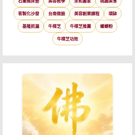
石墨烯床墊
美容教學
永和搬家
桃園美食
客製化沙發
台南做臉
美容創業課程
頌缽
基隆抓漏
牛樟芝
牛樟芝推薦
螺螄粉
牛樟芝功效