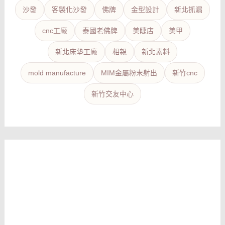
沙發
客製化沙發
佛牌
金型設計
新北抓漏
cnc工廠
泰國老佛牌
美睫店
美甲
新北床墊工廠
相親
新北素料
mold manufacture
MIM金屬粉末射出
新竹cnc
新竹交友中心