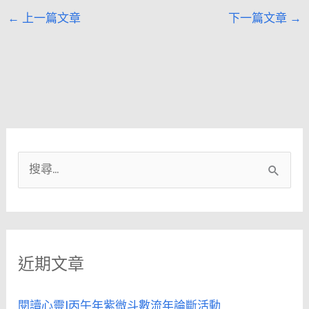
←
上一篇文章
下一篇文章
→
搜
尋
關
鍵
近期文章
字
:
閱讀心靈|丙午年紫微斗數流年論斷活動