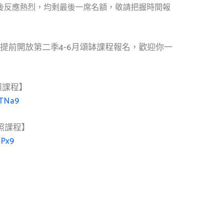
開班後反應熱烈，均剩最後一席名額，敬請把握時間報
並提前開放第二季4-6月頌缽課程報名，歡迎你一
證照課程】
kTNa9
證照課程】
hPx9