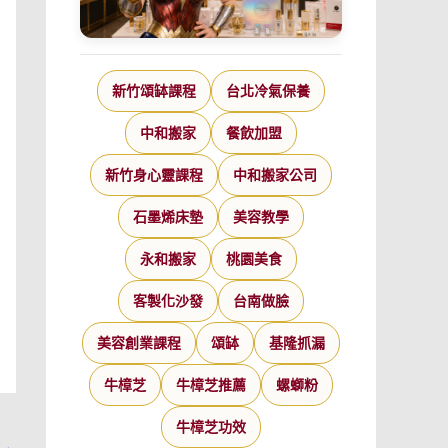
新竹頌缽課程
台北冷氣保養
中和搬家
餐飲加盟
新竹身心靈課程
中和搬家公司
石墨烯床墊
美容教學
永和搬家
桃園美食
客製化沙發
台南做臉
美容創業課程
頌缽
基隆抓漏
牛樟芝
牛樟芝推薦
螺螄粉
牛樟芝功效
→