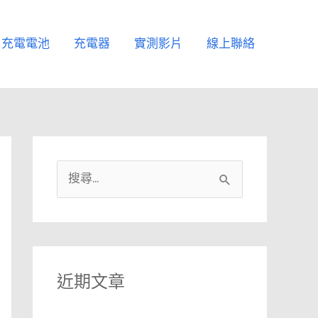
充電電池
充電器
實測影片
線上聯絡
搜
尋
關
鍵
字
近期文章
: