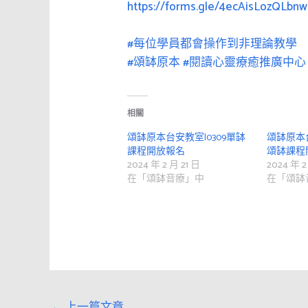
https://forms.gle/4ecAisLozQLbnw
#每位學員都會操作到非理論教學
#頌缽原本
#閱讀心靈療癒推廣中心
相關
頌缽原本台安教室|0309單缽
頌缽原本台
課程開放報名
頌缽課程
2024 年 2 月 21 日
2024 年 2
在「頌缽音療」中
在「頌缽
←
上一篇文章