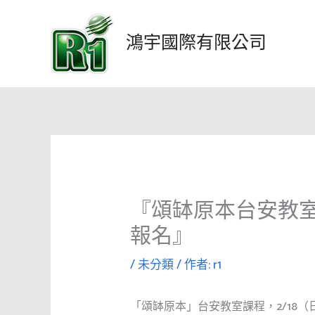
跳
至
鴻宇國際有限公司
主
要
內
容
『頌缽原本台安教室|
報名』
/
未分類
/ 作者:
r1
「頌缽原本」台安教室課程，2/18（