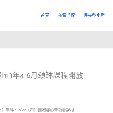
首頁
充電浮標
爆亮型水燈
113年4-6月頌缽課程開放
日）單缽、2/22（四）團體靜心帶領者課程、