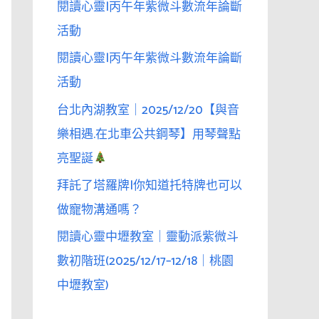
閱讀心靈|丙午年紫微斗數流年論斷
活動
閱讀心靈|丙午年紫微斗數流年論斷
活動
台北內湖教室｜2025/12/20【與音
樂相遇.在北車公共鋼琴】用琴聲點
亮聖誕
拜託了塔羅牌|你知道托特牌也可以
做寵物溝通嗎？
閱讀心靈中壢教室｜靈動派紫微斗
數初階班(2025/12/17–12/18｜桃園
中壢教室)