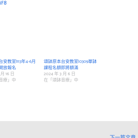
iF8
安教室|113年4-6月
頌缽原本台安教室|0309單缽
開放報名
課程名額即將額滿
 月 16 日
2024 年 3 月 6 日
音療」中
在「頌缽音療」中
下一篇文章