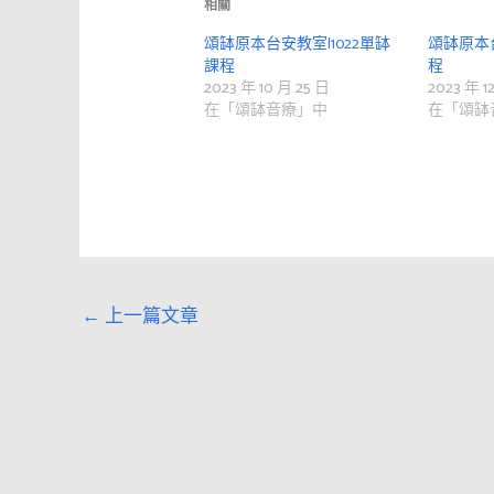
相關
頌缽原本台安教室|1022單缽
頌缽原本台
課程
程
2023 年 10 月 25 日
2023 年 1
在「頌缽音療」中
在「頌缽
←
上一篇文章