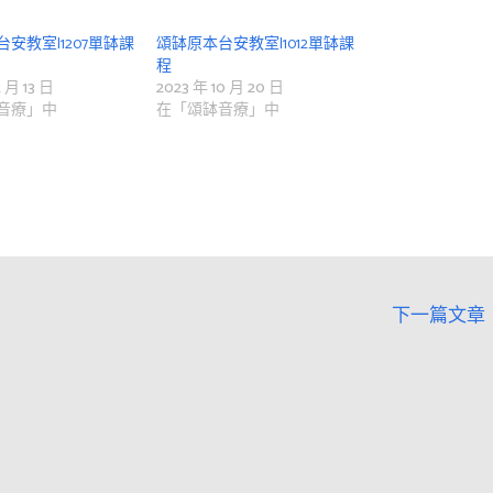
安教室|1207單缽課
頌缽原本台安教室|1012單缽課
程
2 月 13 日
2023 年 10 月 20 日
音療」中
在「頌缽音療」中
下一篇文章