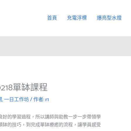
首頁
充電浮標
爆亮型水燈
218單缽課程
關
,
一日工作坊
/ 作者:
r1
良好的學習過程，所以講師與助教一步一步帶領學
頌缽的技巧，到完成單缽療癒的流程，讓學員感受