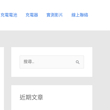
充電電池
充電器
實測影片
線上聯絡
搜
尋
關
鍵
字
近期文章
: