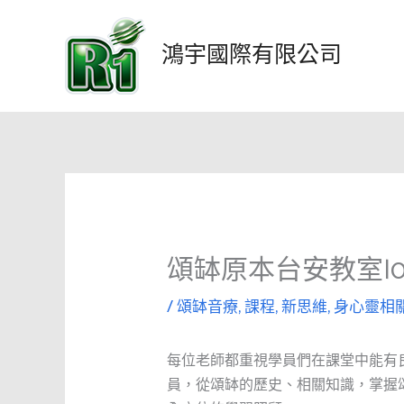
跳
至
鴻宇國際有限公司
主
要
內
容
頌缽原本台安教室|0
/
頌缽音療
,
課程
,
新思維
,
身心靈相
每位老師都重視學員們在課堂中能有
員，從頌缽的歷史、相關知識，掌握