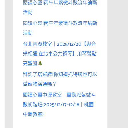
閱讀心靈|丙午年紫微斗數流年論斷
活動
閱讀心靈|丙午年紫微斗數流年論斷
活動
台北內湖教室｜2025/12/20【與音
樂相遇.在北車公共鋼琴】用琴聲點
亮聖誕
拜託了塔羅牌|你知道托特牌也可以
做寵物溝通嗎？
閱讀心靈中壢教室｜靈動派紫微斗
數初階班(2025/12/17–12/18｜桃園
中壢教室)