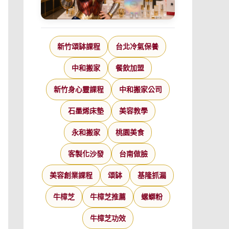
新竹頌缽課程
台北冷氣保養
中和搬家
餐飲加盟
新竹身心靈課程
中和搬家公司
石墨烯床墊
美容教學
永和搬家
桃園美食
客製化沙發
台南做臉
美容創業課程
頌缽
基隆抓漏
牛樟芝
牛樟芝推薦
螺螄粉
牛樟芝功效