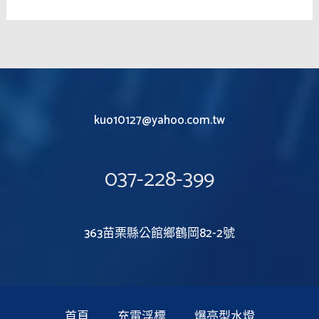
kuo10127@yahoo.com.tw
037-228-399
363苗栗縣公館鄉鶴岡82-2號
首頁
充電浮標
爆亮型水燈