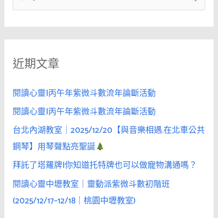
尋
關
鍵
近期文章
字
:
閱讀心靈|丙午年紫微斗數流年論斷活動
閱讀心靈|丙午年紫微斗數流年論斷活動
台北內湖教室｜2025/12/20【與音樂相遇.在北車公共
鋼琴】用琴聲點亮聖誕
拜託了塔羅牌|你知道托特牌也可以做寵物溝通嗎？
閱讀心靈中壢教室｜靈動派紫微斗數初階班
(2025/12/17–12/18｜桃園中壢教室)