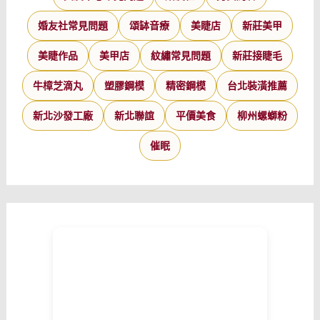
婚友社常見問題
頌缽音療
美睫店
新莊美甲
美睫作品
美甲店
紋繡常見問題
新莊接睫毛
牛樟芝滴丸
塑膠鋼模
精密鋼模
台北裝潢推薦
新北沙發工廠
新北聯誼
平價美食
柳州螺螄粉
催眠