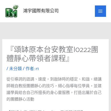
跳
至
鴻宇國際有限公司
主
要
內
容
『頌缽原本台安教室|0222團
體靜心帶領者課程』
/
未分類
/ 作者:
r1
從引導詞的語調、速度，到敲缽時的穩定、和諧，總講
師親自教授團體靜心的技巧，細心指導每位學員，並建
議學員結合自己所擅長的身心靈服務，打造出屬於自己
的團體靜心活動