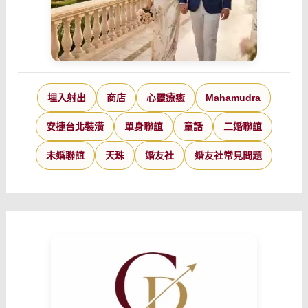
埋入射出
商店
心靈療癒
Mahamudra
安捷台北裝潢
單身聯誼
童話
二婚聯誼
未婚聯誼
天珠
婚友社
婚友社常見問題