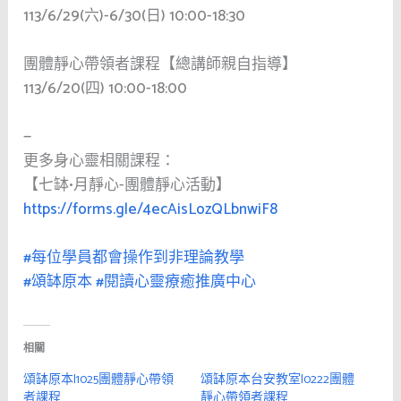
113/6/29(六)-6/30(日) 10:00-18:30
團體靜心帶領者課程【總講師親自指導】
113/6/20(四) 10:00-18:00
—
更多身心靈相關課程：
【七缽•月靜心-團體靜心活動】
https://forms.gle/4ecAisLozQLbnwiF8
#每位學員都會操作到非理論教學
#頌缽原本
#閱讀心靈療癒推廣中心
相關
頌缽原本|1025團體靜心帶領
頌缽原本台安教室|0222團體
者課程
靜心帶領者課程