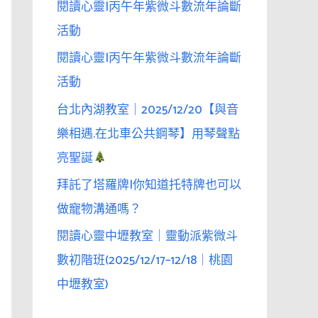
閱讀心靈|丙午年紫微斗數流年論斷
活動
閱讀心靈|丙午年紫微斗數流年論斷
活動
台北內湖教室｜2025/12/20【與音
樂相遇.在北車公共鋼琴】用琴聲點
亮聖誕
拜託了塔羅牌|你知道托特牌也可以
做寵物溝通嗎？
閱讀心靈中壢教室｜靈動派紫微斗
數初階班(2025/12/17–12/18｜桃園
中壢教室)