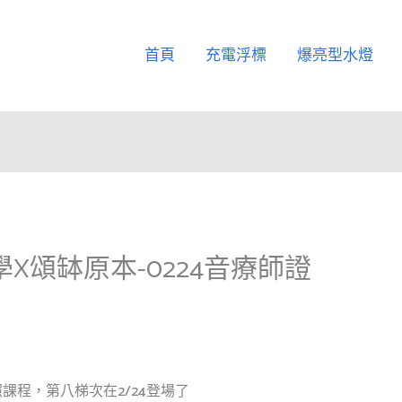
首頁
充電浮標
爆亮型水燈
X頌缽原本-0224音療師證
課程，第八梯次在2/24登場了