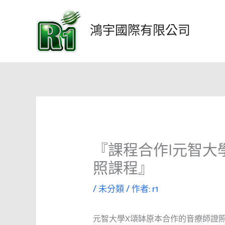
跳
至
鴻宇國際有限公司
主
要
內
容
『課程合作|元智大學
照課程』
/
未分類
/ 作者:
r1
元智大學X頌缽原本合作的音療師證照