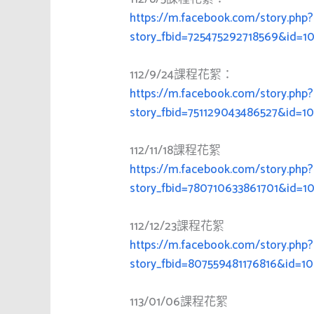
https://m.facebook.com/story.php?
story_fbid=725475292718569&id=1
112/9/24課程花絮：
https://m.facebook.com/story.php?
story_fbid=751129043486527&id=
112/11/18課程花絮
https://m.facebook.com/story.php?
story_fbid=780710633861701&id=1
112/12/23課程花絮
https://m.facebook.com/story.php?
story_fbid=807559481176816&id=
113/01/06課程花絮