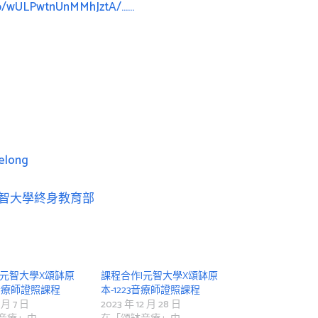
/p/wULPwtnUnMMhJztA/……
elong
元智大學終身教育部
|元智大學X頌缽原
課程合作|元智大學X頌缽原
3音療師證照課程
本-1223音療師證照課程
 月 7 日
2023 年 12 月 28 日