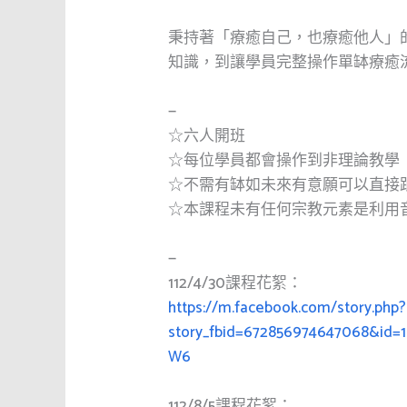
秉持著「療癒自己，也療癒他人」
知識，到讓學員完整操作單缽療癒
—
☆六人開班
☆每位學員都會操作到非理論教學
☆不需有缽如未來有意願可以直接
☆本課程未有任何宗教元素是利用
—
112/4/30課程花絮：
https://m.facebook.com/story.php?
story_fbid=672856974647068&id
W6
112/8/5課程花絮：