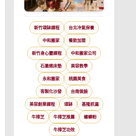
新竹頌缽課程
台北冷氣保養
中和搬家
餐飲加盟
新竹身心靈課程
中和搬家公司
石墨烯床墊
美容教學
永和搬家
桃園美食
客製化沙發
台南做臉
美容創業課程
頌缽
基隆抓漏
牛樟芝
牛樟芝推薦
螺螄粉
牛樟芝功效