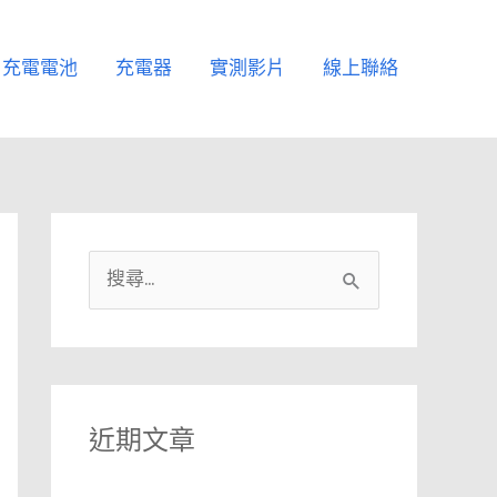
充電電池
充電器
實測影片
線上聯絡
搜
尋
關
鍵
字
近期文章
: