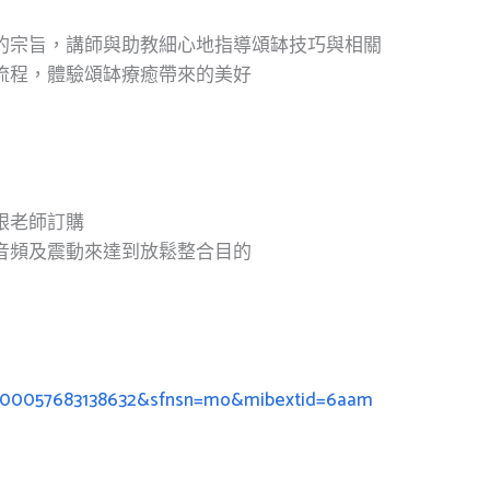
的宗旨，講師與助教細心地指導頌缽技巧與相關
流程，體驗頌缽療癒帶來的美好
跟老師訂購
音頻及震動來達到放鬆整合目的
=100057683138632&sfnsn=mo&mibextid=6aam