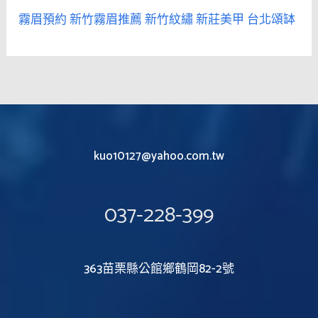
霧眉預約
新竹霧眉推薦
新竹紋繡
新莊美甲
台北頌缽
kuo10127@yahoo.com.tw
037-228-399
363苗栗縣公館鄉鶴岡82-2號