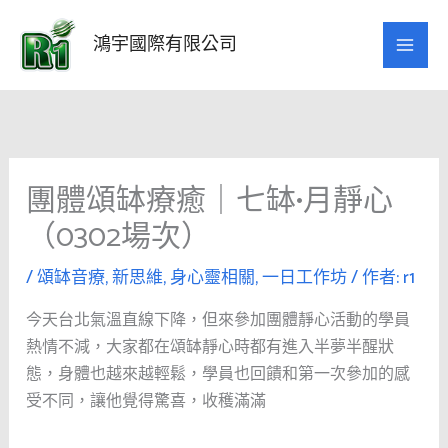
跳
至
鴻宇國際有限公司
主
要
內
容
團體頌缽療癒｜七缽•月靜心
（0302場次）
/
頌缽音療
,
新思維
,
身心靈相關
,
一日工作坊
/ 作者:
r1
今天台北氣溫直線下降，但來參加團體靜心活動的學員
熱情不減，大家都在頌缽靜心時都有進入半夢半醒狀
態，身體也越來越輕鬆，學員也回饋和第一次參加的感
受不同，讓他覺得驚喜，收穫滿滿