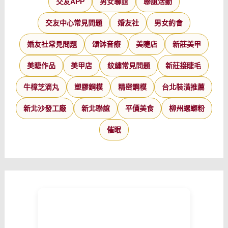
交友APP
男女聯誼
聯誼活動
交友中心常見問題
婚友社
男女約會
婚友社常見問題
頌缽音療
美睫店
新莊美甲
美睫作品
美甲店
紋繡常見問題
新莊接睫毛
牛樟芝滴丸
塑膠鋼模
精密鋼模
台北裝潢推薦
新北沙發工廠
新北聯誼
平價美食
柳州螺螄粉
催眠