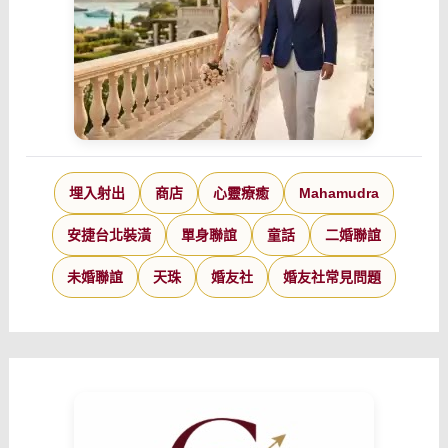
埋入射出
商店
心靈療癒
Mahamudra
安捷台北裝潢
單身聯誼
童話
二婚聯誼
未婚聯誼
天珠
婚友社
婚友社常見問題