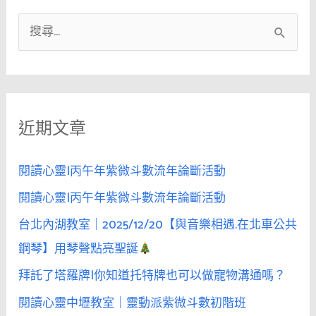
搜
尋
關
鍵
近期文章
字
:
閱讀心靈|丙午年紫微斗數流年論斷活動
閱讀心靈|丙午年紫微斗數流年論斷活動
台北內湖教室｜2025/12/20【與音樂相遇.在北車公共
鋼琴】用琴聲點亮聖誕
拜託了塔羅牌|你知道托特牌也可以做寵物溝通嗎？
閱讀心靈中壢教室｜靈動派紫微斗數初階班