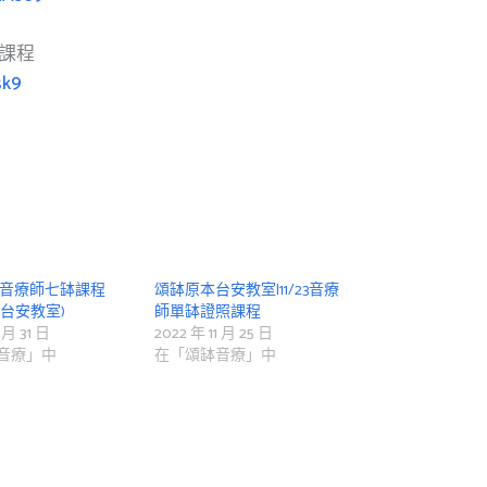
課程
sk9
|音療師七缽課程
頌缽原本台安教室|11/23音療
28台安教室)
師單缽證照課程
 月 31 日
2022 年 11 月 25 日
音療」中
在「頌缽音療」中