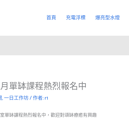
首頁
充電浮標
爆亮型水燈
4月單缽課程熱烈報名中
關
,
一日工作坊
/ 作者:
r1
）台安教室單缽課程熱烈報名中，歡迎對頌缽療癒有興趣