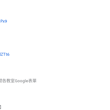
hPx9
dZTt6
教室Google表單
】