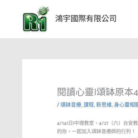
跳
至
鴻宇國際有限公司
主
要
內
容
閱讀心靈|頌缽原本
/
頌缽音療
,
課程
,
新思維
,
身心靈相
4/14(日)中壢教室、4/27（六
的你，一起加入頌缽音療師的行列！