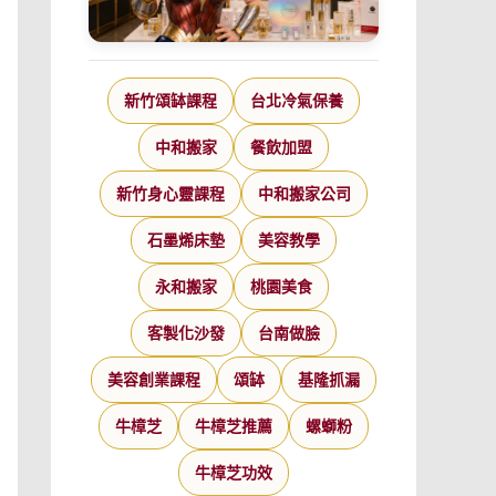
新竹頌缽課程
台北冷氣保養
中和搬家
餐飲加盟
新竹身心靈課程
中和搬家公司
石墨烯床墊
美容教學
永和搬家
桃園美食
客製化沙發
台南做臉
美容創業課程
頌缽
基隆抓漏
牛樟芝
牛樟芝推薦
螺螄粉
牛樟芝功效