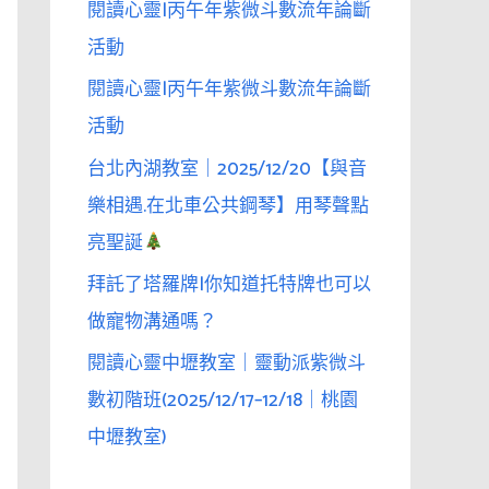
閱讀心靈|丙午年紫微斗數流年論斷
活動
閱讀心靈|丙午年紫微斗數流年論斷
活動
台北內湖教室｜2025/12/20【與音
樂相遇.在北車公共鋼琴】用琴聲點
亮聖誕
拜託了塔羅牌|你知道托特牌也可以
做寵物溝通嗎？
閱讀心靈中壢教室｜靈動派紫微斗
數初階班(2025/12/17–12/18｜桃園
中壢教室)