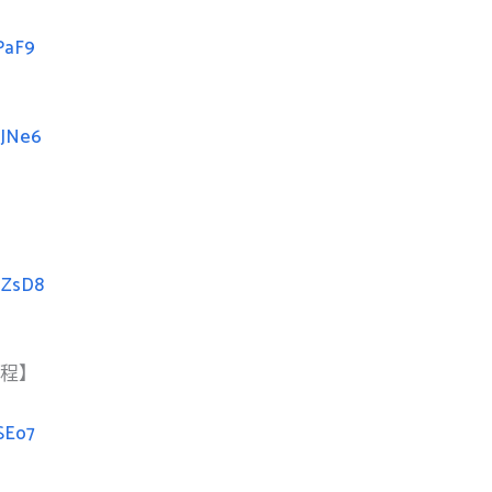
PaF9
fJNe6
mZsD8
課程】
SEo7