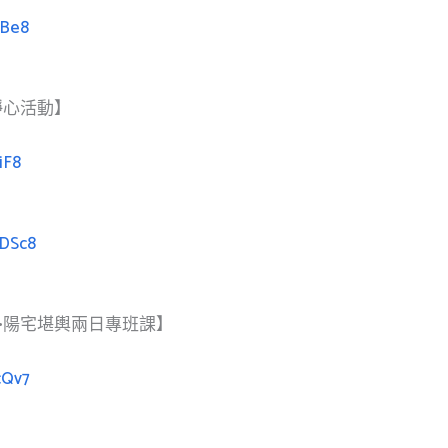
iBe8
靜心活動】
iF8
KDSc8
•陽宅堪輿兩日專班課】
cQv7