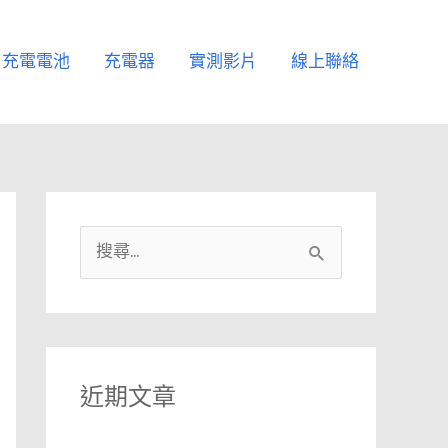
充電電池
充電器
實測影片
線上聯絡
搜
尋
關
鍵
字
近期文章
: