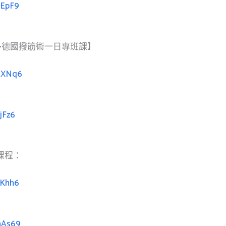
GEpF9
•德國撥筋術一日專班課】
wgXNq6
jFz6
課程：
9Khh6
hAs69