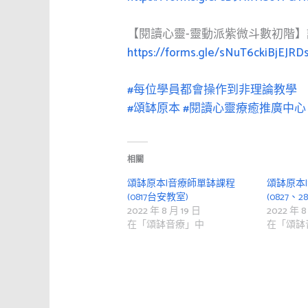
【閱讀心靈-靈動派紫微斗數初階】
https://forms.gle/sNuT6ckiBjEJRD
#每位學員都會操作到非理論教學
#頌缽原本
#閱讀心靈療癒推廣中心
相關
頌缽原本|音療師單缽課程
頌缽原本
(0817台安教室)
(0827、
2022 年 8 月 19 日
2022 年 8
在「頌缽音療」中
在「頌缽