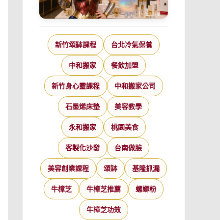
新竹頌缽課程
台北冷氣保養
中和搬家
餐飲加盟
新竹身心靈課程
中和搬家公司
石墨烯床墊
美容教學
永和搬家
桃園美食
客製化沙發
台南做臉
美容創業課程
頌缽
基隆抓漏
牛樟芝
牛樟芝推薦
螺螄粉
牛樟芝功效