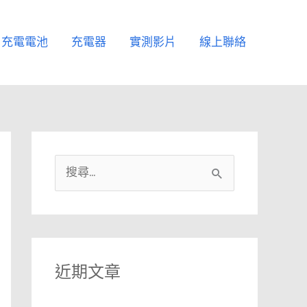
充電電池
充電器
實測影片
線上聯絡
搜
尋
關
鍵
字
近期文章
: