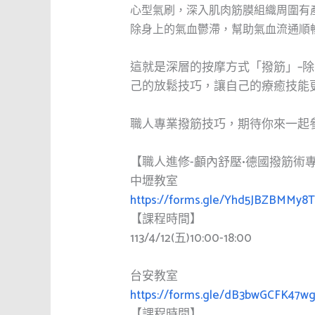
心型氣刷，深入肌肉筋膜組織周圍有
除身上的氣血鬱滯，幫助氣血流通順
這就是深層的按摩方式「撥筋」–
己的放鬆技巧，讓自己的療癒技能
職人專業撥筋技巧，期待你來一起
【職人進修-顱內舒壓•德國撥筋術
中壢教室
https://forms.gle/Yhd5JBZBMMy8T
【課程時間】
113/4/12(五)10:00-18:00
台安教室
https://forms.gle/dB3bwGCFK47
【課程時間】