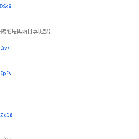
KDSc8
•陽宅堪輿兩日專班課】
cQv7
GEpF9
mZsD8