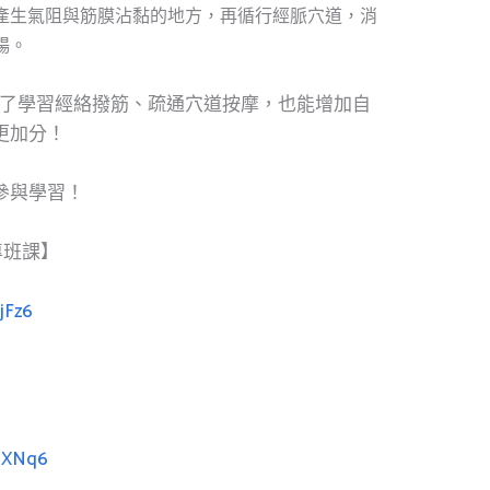
產生氣阻與筋膜沾黏的地方，再循行經脈穴道，消
暢。
除了學習經絡撥筋、疏通穴道按摩，也能增加自
更加分！
參與學習！
專班課】
jFz6
wgXNq6