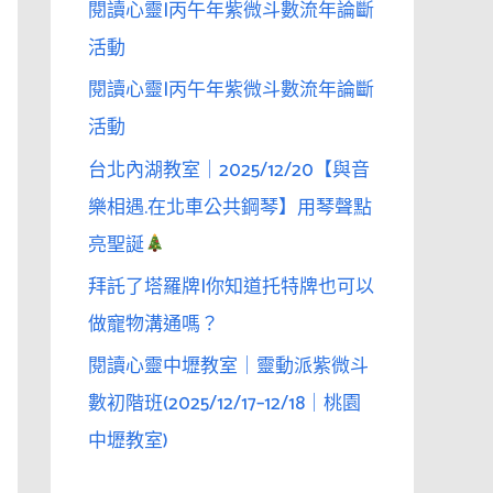
閱讀心靈|丙午年紫微斗數流年論斷
活動
閱讀心靈|丙午年紫微斗數流年論斷
活動
台北內湖教室｜2025/12/20【與音
樂相遇.在北車公共鋼琴】用琴聲點
亮聖誕
拜託了塔羅牌|你知道托特牌也可以
做寵物溝通嗎？
閱讀心靈中壢教室｜靈動派紫微斗
數初階班(2025/12/17–12/18｜桃園
中壢教室)