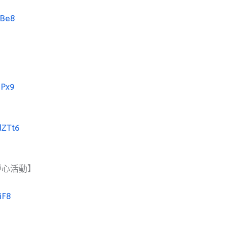
iBe8
hPx9
dZTt6
靜心活動】
iF8