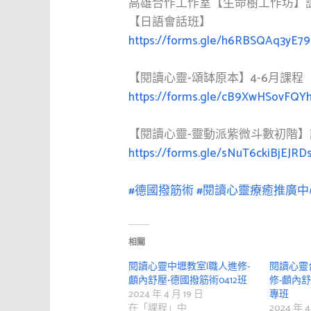
高雄合作工作室【生命樹工作坊】
【日語會話班】
https://forms.gle/h6RBSQAq3yE7
【閱讀心靈-頌缽原本】4-6月課程
https://forms.gle/cB9XwHSovFQY
【閱讀心靈-靈動派紫微斗數初階】
https://forms.gle/sNuT6ckiBjEJRD
#德國撥筋術
#閱讀心靈療癒推廣中
相關
閱讀心靈中壢教室|職人進修-
閱讀心靈
顱內舒壓•德國撥筋術0412班
修-顱內舒
2024 年 4 月 19 日
專班
在「課程」中
2024 年 4