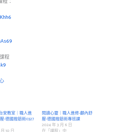
課程：
9Khh6
hAs69
課程
sk9
心
台安教室｜職人進
閱讀心靈｜職人進修-顱內舒
壓•德國撥筋術0327
壓•德國撥筋術專班課
2024 年 3 月 6 日
 月 10 日
在「課程」中