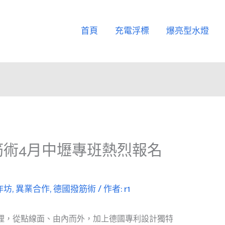
首頁
充電浮標
爆亮型水燈
筋術4月中壢專班熱烈報名
作坊
,
異業合作
,
德國撥筋術
/ 作者:
r1
理，從點線面、由內而外，加上德國專利設計獨特