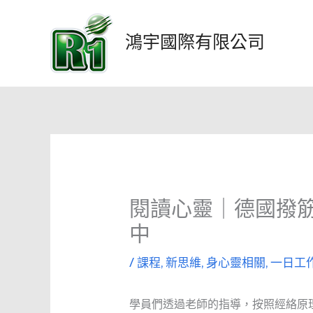
跳
至
鴻宇國際有限公司
主
要
內
容
閱讀心靈｜德國撥
中
/
課程
,
新思維
,
身心靈相關
,
一日工
學員們透過老師的指導，按照經絡原