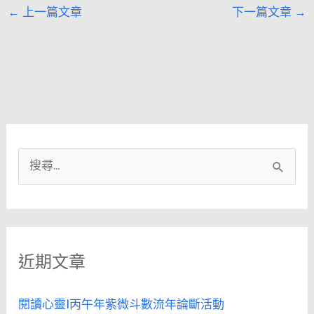
←
上一篇文章
下一篇文章
→
搜
尋
關
鍵
近期文章
字
:
閱讀心靈|丙午年紫微斗數流年論斷活動