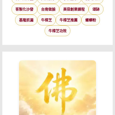
客製化沙發
台南做臉
美容創業課程
頌缽
基隆抓漏
牛樟芝
牛樟芝推薦
螺螄粉
牛樟芝功效