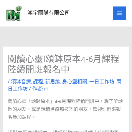
跳
至
鴻宇國際有限公司
主
要
內
容
閱讀心靈|頌缽原本4-6月課程
陸續開班報名中
/
頌缽音療
,
課程
,
新思維
,
身心靈相關
,
一日工作坊
,
兩
日工作坊
/ 作者:
r1
閱讀心靈「頌缽原本」4-6月課程陸續開班中，想了解頌
缽的朋友，或是想精進療癒技巧的朋友，歡迎你們來報
名參加課程。