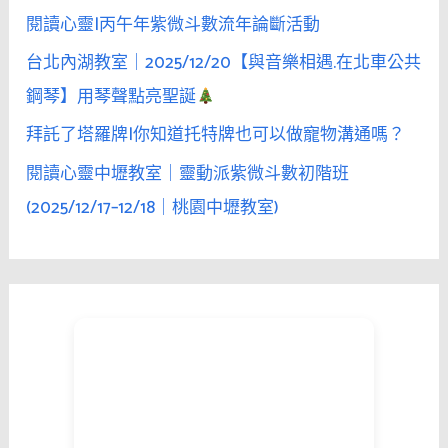
閱讀心靈|丙午年紫微斗數流年論斷活動
台北內湖教室｜2025/12/20【與音樂相遇.在北車公共
鋼琴】用琴聲點亮聖誕
拜託了塔羅牌|你知道托特牌也可以做寵物溝通嗎？
閱讀心靈中壢教室｜靈動派紫微斗數初階班
(2025/12/17–12/18｜桃園中壢教室)