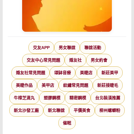
交友APP
男女聯誼
聯誼活動
交友中心常見問題
婚友社
男女約會
婚友社常見問題
頌缽音療
美睫店
新莊美甲
美睫作品
美甲店
紋繡常見問題
新莊接睫毛
牛樟芝滴丸
塑膠鋼模
精密鋼模
台北裝潢推薦
新北沙發工廠
新北聯誼
平價美食
柳州螺螄粉
催眠