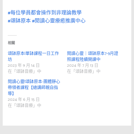
#每位學員都會操作到非理論教學
#頌缽原本
#閱讀心靈療癒推廣中心
相關
頌缽原本|單缽課程一日工作
閱讀心靈｜頌缽原本7-9月證
坊
照課程陸續開課中
2023 年 9 月 14 日
2024 年 7 月 13 日
在「頌缽音療」中
在「頌缽音療」中
閱讀心靈|頌缽原本-團體靜心
帶領者課程【總講師親自指
導】
2024 年 6 月 15 日
在「頌缽音療」中