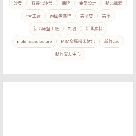
沙發
客製化沙發
佛牌
金型設計
新北抓漏
cnc工廠
泰國老佛牌
美睫店
美甲
新北床墊工廠
相親
新北素料
mold manufacture
MIM金屬粉末射出
新竹cnc
新竹交友中心