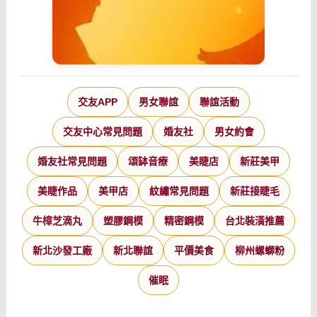
交友APP
男女聯誼
聯誼活動
交友中心常見問題
婚友社
男女約會
婚友社常見問題
頌缽音療
美睫店
新莊美甲
美睫作品
美甲店
紋繡常見問題
新莊接睫毛
牛樟芝滴丸
塑膠鋼模
精密鋼模
台北裝潢推薦
新北沙發工廠
新北聯誼
平價美食
柳州螺螄粉
催眠