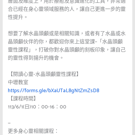
層面及維度上，用於療癒及意識進化的工具，非常適
合已經在身心靈領域服務的人，讓自己更進一步的靈
性提升。
想要了解水晶頭顱或是相關知識，或者有了水晶或水
晶頭顱伙伴的你，都歡迎你來上這堂課–「水晶頭顱
靈性課程」，打破你對水晶頭顱的刻板印象，讓自己
的靈性得到揚升的機會。
【閱讀心靈-水晶頭顱靈性課程】
中壢教室
https://forms.gle/bXaUTaL8gNtZmZsD8
【課程時間】
113/6/1(日)10：00-16：00
—
更多身心靈相關課程：