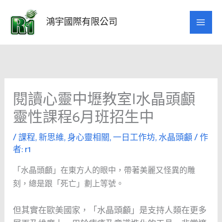
跳
至
鴻宇國際有限公司
主
要
內
容
閱讀心靈中壢教室|水晶頭顱
靈性課程6月班招生中
/
課程
,
新思維
,
身心靈相關
,
一日工作坊
,
水晶頭顱
/ 作
者:
r1
「水晶頭顱」在東方人的眼中，帶著美麗又怪異的雕
刻，總是跟「死亡」劃上等號。
但其實在歐美國家，「水晶頭顱」是支持人類在更多