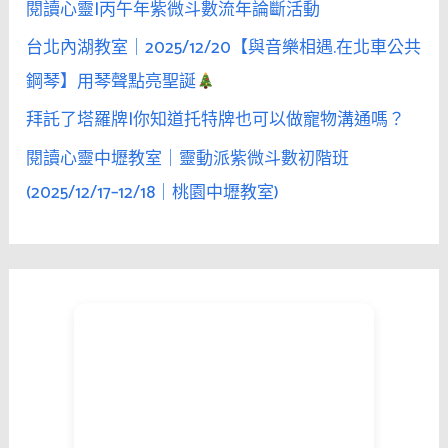
閱讀心靈|丙午年紫微斗數流年論斷活動
台北內湖教室｜2025/12/20【與音樂相遇.在北車公共
鋼琴】用琴聲點亮聖誕
拜託了塔羅牌|你知道托特牌也可以做寵物溝通嗎？
閱讀心靈中壢教室｜靈動派紫微斗數初階班
(2025/12/17–12/18｜桃園中壢教室)