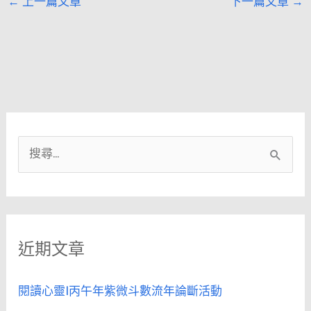
←
上一篇文章
下一篇文章
→
搜
尋
關
鍵
近期文章
字
:
閱讀心靈|丙午年紫微斗數流年論斷活動