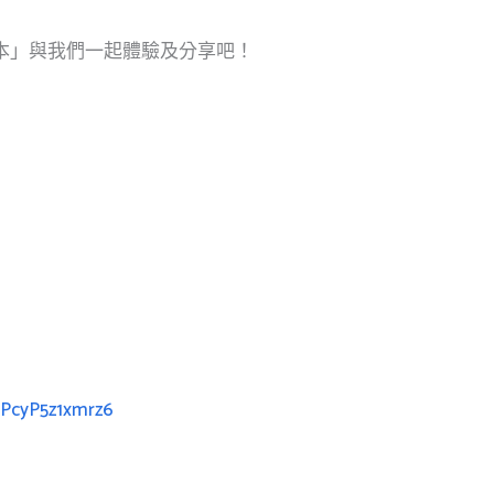
本」與我們一起體驗及分享吧！
gPcyP5z1xmrz6