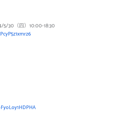
24/5/30（四）10:00-18:30
gPcyP5z1xmrz6
5geFyoLoy1HDPHA