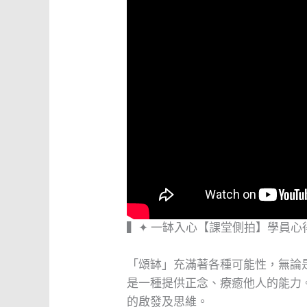
▍✦ 一缽入心【課堂側拍】學員心
「頌缽」充滿著各種可能性，無論
是一種提供正念、療癒他人的能力
的啟發及思維。