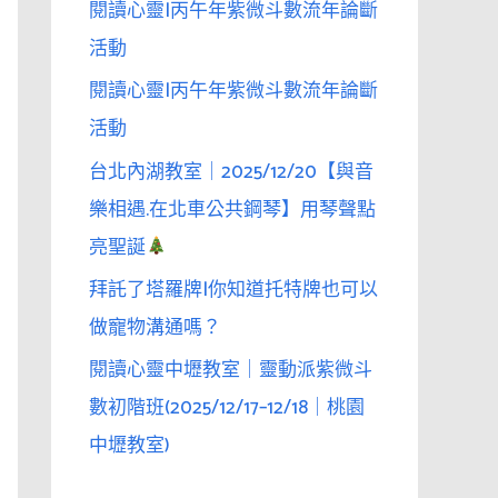
閱讀心靈|丙午年紫微斗數流年論斷
活動
閱讀心靈|丙午年紫微斗數流年論斷
活動
台北內湖教室｜2025/12/20【與音
樂相遇.在北車公共鋼琴】用琴聲點
亮聖誕
拜託了塔羅牌|你知道托特牌也可以
做寵物溝通嗎？
閱讀心靈中壢教室｜靈動派紫微斗
數初階班(2025/12/17–12/18｜桃園
中壢教室)