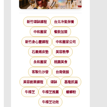
新竹頌缽課程
台北冷氣保養
中和搬家
餐飲加盟
新竹身心靈課程
中和搬家公司
石墨烯床墊
美容教學
永和搬家
桃園美食
客製化沙發
台南做臉
美容創業課程
頌缽
基隆抓漏
牛樟芝
牛樟芝推薦
螺螄粉
牛樟芝功效