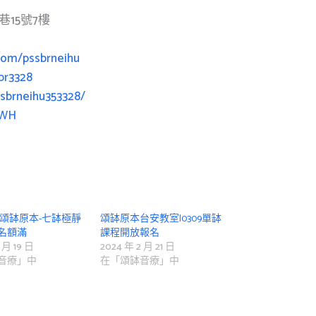
15號7樓
com/pssbrneihu
br3328
sbrneihu353328/
3rWH
|頌缽原本-七缽極靜
頌缽原本台安教室|0309單缽
名額滿
課程開放報名
 月 19 日
2024 年 2 月 21 日
音療」中
在「頌缽音療」中