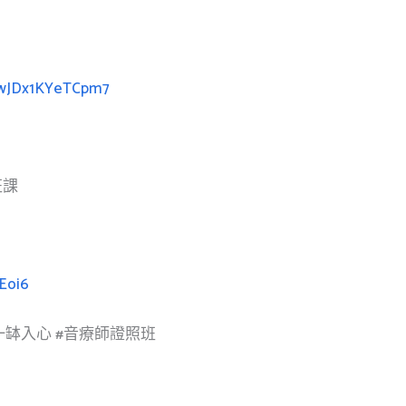
ybwJDx1KYeTCpm7
班課
Eoi6
一缽入心
#音療師證照班