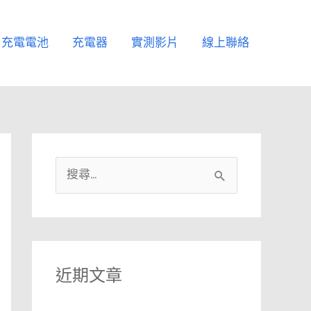
充電電池
充電器
實測影片
線上聯絡
搜
尋
關
鍵
字
近期文章
: