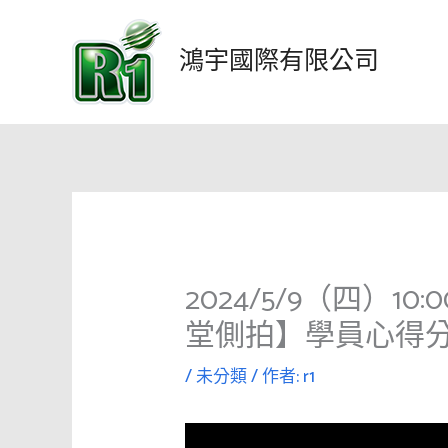
跳
至
鴻宇國際有限公司
主
要
內
容
2024/5/9（四）10
堂側拍】學員心得
/
未分類
/ 作者:
r1