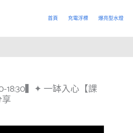
首頁
充電浮標
爆亮型水燈
:00-18:30▍✦ 一缽入心【課
分享