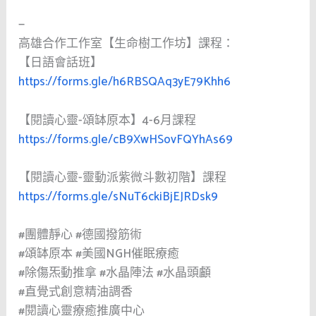
—
高雄合作工作室【生命樹工作坊】課程：
【日語會話班】
https://forms.gle/h6RBSQAq3yE79Khh6
【閱讀心靈-頌缽原本】4-6月課程
https://forms.gle/cB9XwHSovFQYhAs69
【閱讀心靈-靈動派紫微斗數初階】課程
https://forms.gle/sNuT6ckiBjEJRDsk9
#團體靜心
#德國撥筋術
#頌缽原本
#美國NGH催眠療癒
#除傷炁動推拿
#水晶陣法
#水晶頭顱
#直覺式創意精油調香
#閱讀心靈療癒推廣中心