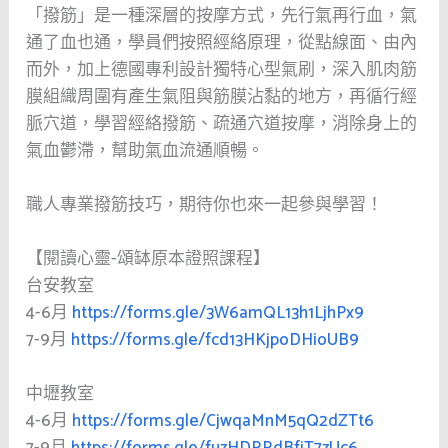
「撥筋」是一種深層的按摩方式，先行氣再行血，氣
通了血也通，學員們按照經絡原理，從點線面、由內
而外，加上德國專利設計獨特心型氣刷，深入肌肉筋
膜組織周圍有產生氣阻與筋膜沾黏的地方，再循行經
脈穴道，學習經絡撥筋、疏通穴道按摩，消除身上的
氣血鬱滯，幫助氣血流通順暢。
職人專業撥筋技巧，期待你也來一起參與學習！
【閱讀心靈-頌缽原本證照課程】
台安教室
4-6月
https://forms.gle/3W6amQL13h1LjhPx9
7-9月
https://forms.gle/fcd13HKjpoDHioUB9
中壢教室
4-6月
https://forms.gle/CjwqaMnM5qQ2dZTt6