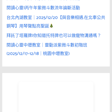
閱讀心靈|丙午年紫微斗數流年論斷活動
台北內湖教室｜2025/12/20【與音樂相遇.在北車公共
鋼琴】用琴聲點亮聖誕
拜託了塔羅牌|你知道托特牌也可以做寵物溝通嗎？
閱讀心靈中壢教室｜靈動派紫微斗數初階班
(2025/12/17–12/18｜桃園中壢教室)