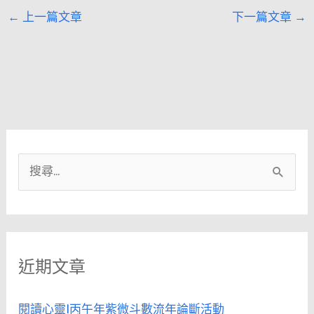
←
上一篇文章
下一篇文章
→
搜
尋
關
鍵
近期文章
字
:
閱讀心靈|丙午年紫微斗數流年論斷活動