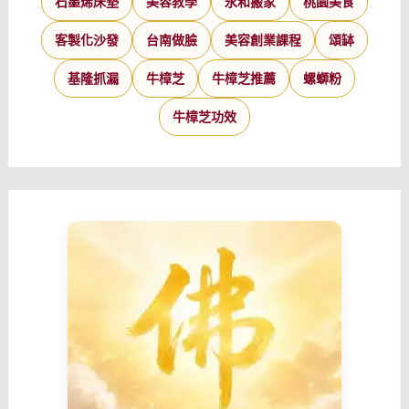
石墨烯床墊
美容教學
永和搬家
桃園美食
客製化沙發
台南做臉
美容創業課程
頌缽
基隆抓漏
牛樟芝
牛樟芝推薦
螺螄粉
牛樟芝功效