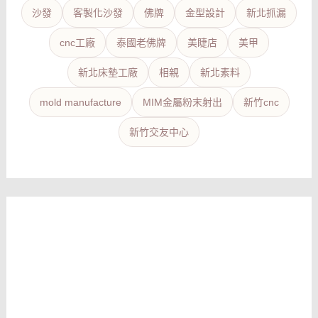
沙發
客製化沙發
佛牌
金型設計
新北抓漏
cnc工廠
泰國老佛牌
美睫店
美甲
新北床墊工廠
相親
新北素料
mold manufacture
MIM金屬粉末射出
新竹cnc
新竹交友中心