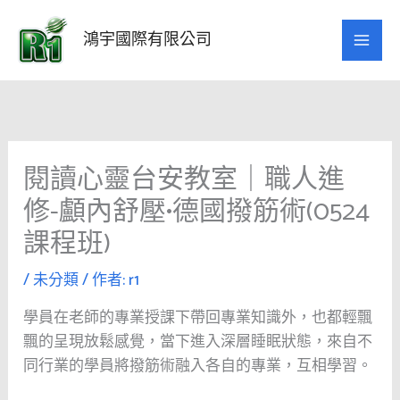
跳
至
鴻宇國際有限公司
主
要
內
容
閱讀心靈台安教室｜職人進
修-顱內舒壓•德國撥筋術(0524
課程班)
/
未分類
/ 作者:
r1
學員在老師的專業授課下帶回專業知識外，也都輕飄
飄的呈現放鬆感覺，當下進入深層睡眠狀態，來自不
同行業的學員將撥筋術融入各自的專業，互相學習。