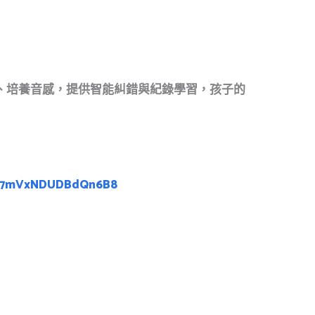
、培養音感，提供智能糾錯與紀錄學習，孩子的
Ym7mVxNDUDBdQn6B8