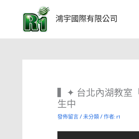
跳
至
鴻宇國際有限公司
主
要
內
容
▍✦ 台北內湖教室
生中
發佈留言
/
未分類
/ 作者:
r1