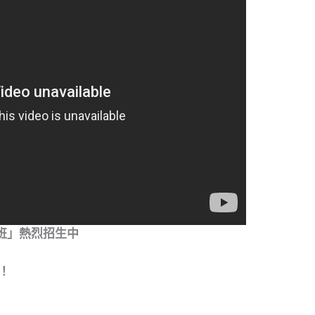
班」熱烈招生中
！