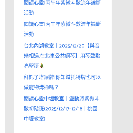
閱讀心靈|丙午年紫微斗數流年論斷
活動
閱讀心靈|丙午年紫微斗數流年論斷
活動
台北內湖教室｜2025/12/20【與音
樂相遇.在北車公共鋼琴】用琴聲點
亮聖誕
拜託了塔羅牌|你知道托特牌也可以
做寵物溝通嗎？
閱讀心靈中壢教室｜靈動派紫微斗
數初階班(2025/12/17–12/18｜桃園
中壢教室)