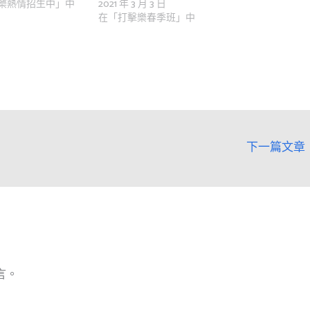
樂熱情招生中」中
2021 年 3 月 3 日
在「打擊樂春季班」中
下一篇文章
言。