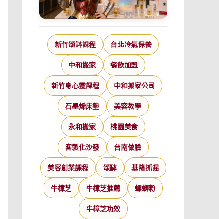
新竹頌缽課程
台北冷氣保養
中和搬家
餐飲加盟
新竹身心靈課程
中和搬家公司
石墨烯床墊
美容教學
永和搬家
桃園美食
客製化沙發
台南做臉
美容創業課程
頌缽
基隆抓漏
牛樟芝
牛樟芝推薦
螺螄粉
牛樟芝功效