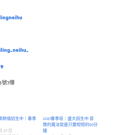
lingneihu
ling_neihu_
89
5號7樓
擊樂熱情招生中｜春季
2021春季班｜盛大招生中 音
樂的魔法就是只要短短的50分
 月 27 日
鐘