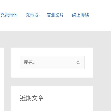
充電電池
充電器
實測影片
線上聯絡
搜
尋
關
鍵
字
近期文章
: