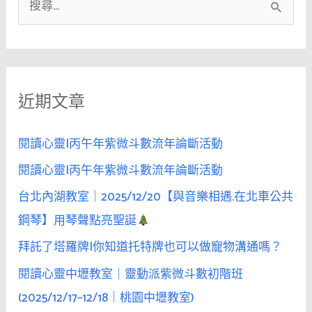
搜
尋
關
鍵
近期文章
字
:
閱讀心靈|丙午年紫微斗數流年論斷活動
閱讀心靈|丙午年紫微斗數流年論斷活動
台北內湖教室｜2025/12/20【與音樂相遇.在北車公共
鋼琴】用琴聲點亮聖誕
拜託了塔羅牌|你知道托特牌也可以做寵物溝通嗎？
閱讀心靈中壢教室｜靈動派紫微斗數初階班
(2025/12/17–12/18｜桃園中壢教室)