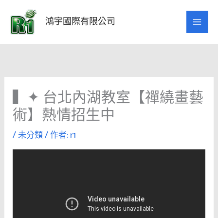
跳
至
鴻宇國際有限公司
主
要
內
容
▍✦ 台北內湖教室【禪繞畫藝
術】熱情招生中
/
未分類
/ 作者:
r1