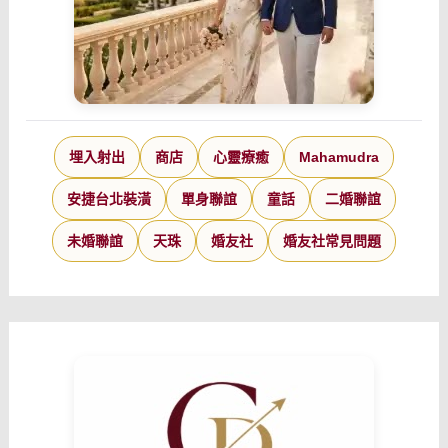
埋入射出
商店
心靈療癒
Mahamudra
安捷台北裝潢
單身聯誼
童話
二婚聯誼
未婚聯誼
天珠
婚友社
婚友社常見問題