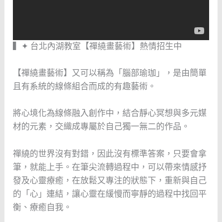
▍✦ 台北內湖教室【禪繞畫藝術】熱情招生中
【禪繞畫藝術】又可以稱為「腦部瑜珈」，是由簡單
且有系統的線條組合而成的有趣藝術。
將心境化為線條融入創作中，結合靜心冥想與多元媒
材的元素，交織成專屬於自己獨一無二的作品。
禪繞的世界沒有對錯，因此沒有標準答案，只要會拿
筆，就能上手。在筆尖流轉過程中，可以帶來情感抒
發及心靈療癒，在放鬆又專注的狀態下，重新與自己
的「心」連結，讓心靈在緩慢而寧靜的過程中找回平
衡、療癒自我。