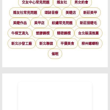
交友中心常見問題
婚友社
男女約會
婚友社常見問題
頌缽音療
美睫店
新莊美甲
美睫作品
美甲店
紋繡常見問題
新莊接睫毛
牛樟芝滴丸
塑膠鋼模
精密鋼模
台北裝潢推薦
新北沙發工廠
新北聯誼
平價美食
柳州螺螄粉
催眠