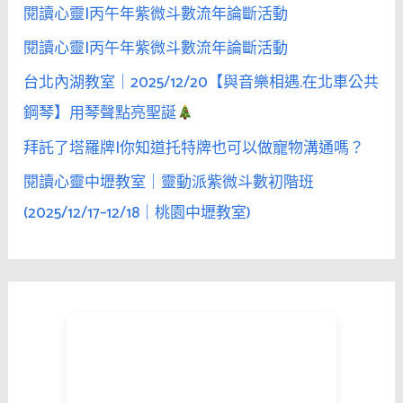
閱讀心靈|丙午年紫微斗數流年論斷活動
閱讀心靈|丙午年紫微斗數流年論斷活動
台北內湖教室｜2025/12/20【與音樂相遇.在北車公共
鋼琴】用琴聲點亮聖誕
拜託了塔羅牌|你知道托特牌也可以做寵物溝通嗎？
閱讀心靈中壢教室｜靈動派紫微斗數初階班
(2025/12/17–12/18｜桃園中壢教室)