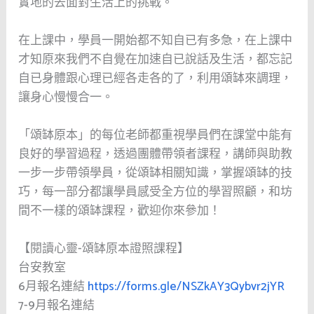
實地的去面對生活上的挑戰。
在上課中，學員一開始都不知自已有多急，在上課中
才知原來我們不自覺在加速自已說話及生活，都忘記
自已身體跟心理已經各走各的了，利用頌缽來調理，
讓身心慢慢合一。
「頌缽原本」的每位老師都重視學員們在課堂中能有
良好的學習過程，透過團體帶領者課程，講師與助教
一步一步帶領學員，從頌缽相關知識，掌握頌缽的技
巧，每一部分都讓學員感受全方位的學習照顧，和坊
間不一樣的頌缽課程，歡迎你來參加！
【閱讀心靈-頌缽原本證照課程】
台安教室
6月報名連結
https://forms.gle/NSZkAY3Qybvr2jYR
7-9月報名連結