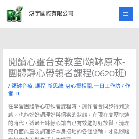
跳
至
鴻宇國際有限公司
主
要
內
容
閱讀心靈台安教室|頌缽原本-
團體靜心帶領者課程(0620班)
/
頌缽音療
,
課程
,
新思維
,
身心靈相關
,
一日工作坊
/ 作
者:
r1
在學習團體靜心帶領者課程時，施作者會同步得到放
鬆，也能好好調理好與個案的狀態，在現在高壓快速
的時代，透過七缽靜心讓自已有效能好好放鬆，清理
完負面能量及調理好本身接地的各個脈輪，才能腳踏