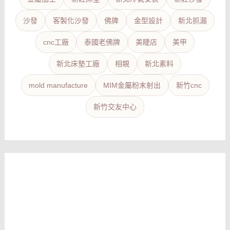
沙發
客製化沙發
佛牌
金型設計
新北抓漏
cnc工廠
泰國老佛牌
美睫店
美甲
新北床墊工廠
相親
新北素料
mold manufacture
MIM金屬粉末射出
新竹cnc
新竹交友中心