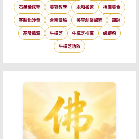
石墨烯床墊
美容教學
永和搬家
桃園美食
客製化沙發
台南做臉
美容創業課程
頌缽
基隆抓漏
牛樟芝
牛樟芝推薦
螺螄粉
牛樟芝功效