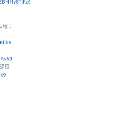
JBZBMMy8TjFz6
課程：
9Khh6
hAs69
課程
sk9