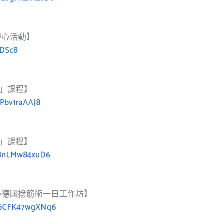
靜心活動】
KDSc8
階」課程】
aPbv1raAAJ8
階」課程】
zrBnLMw84xuD6
•德國撥筋術一日工作坊】
bwGCFK47wgXNq6