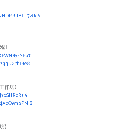
fuzHDRRdBfiT7zUc6
課程】
5XKFWN8ysSEo7
kj7gqUG7hiBe8
日工作坊】
HJ7pSHRcRsi9
VpjAcC9moPMi8
坊】