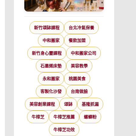
新竹頌缽課程
台北冷氣保養
中和搬家
餐飲加盟
新竹身心靈課程
中和搬家公司
石墨烯床墊
美容教學
永和搬家
桃園美食
客製化沙發
台南做臉
美容創業課程
頌缽
基隆抓漏
牛樟芝
牛樟芝推薦
螺螄粉
牛樟芝功效