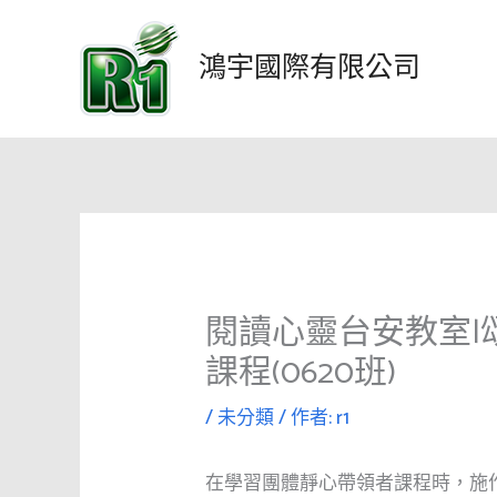
跳
至
鴻宇國際有限公司
主
要
內
容
閱讀心靈台安教室|
課程(0620班)
/
未分類
/ 作者:
r1
在學習團體靜心帶領者課程時，施