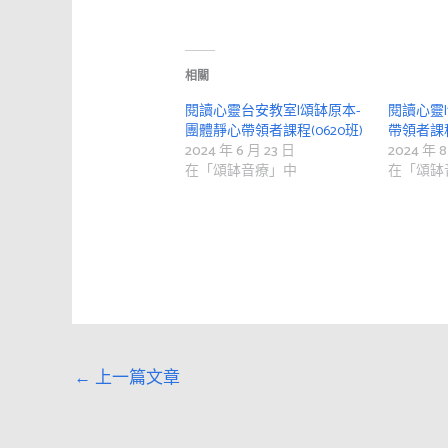
相關
閱讀心靈台安教室|頌缽原本-
閱讀心靈
團體靜心帶領者課程(0620班)
帶領者課程
2024 年 6 月 23 日
2024 年 8
在「頌缽音療」中
在「頌缽
←
上一篇文章