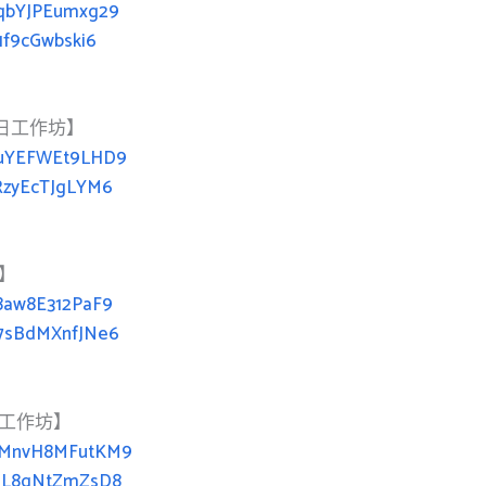
PqbYJPEumxg29
s1f9cGwbski6
兩日工作坊】
3PuYEFWEt9LHD9
dRzyEcTJgLYM6
】
68aw8E312PaF9
U7sBdMXnfJNe6
日工作坊】
8pMnvH8MFutKM9
TaL8gNtZmZsD8