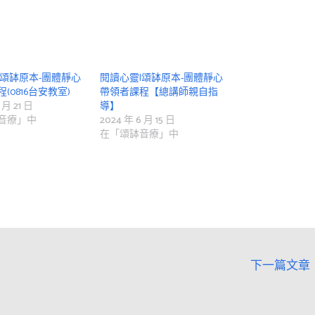
|頌缽原本-團體靜心
閱讀心靈|頌缽原本-團體靜心
(0816台安教室)
帶領者課程【總講師親自指
 月 21 日
導】
音療」中
2024 年 6 月 15 日
在「頌缽音療」中
下一篇文章