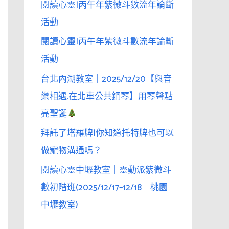
閱讀心靈|丙午年紫微斗數流年論斷
活動
閱讀心靈|丙午年紫微斗數流年論斷
活動
台北內湖教室｜2025/12/20【與音
樂相遇.在北車公共鋼琴】用琴聲點
亮聖誕
拜託了塔羅牌|你知道托特牌也可以
做寵物溝通嗎？
閱讀心靈中壢教室｜靈動派紫微斗
數初階班(2025/12/17–12/18｜桃園
中壢教室)