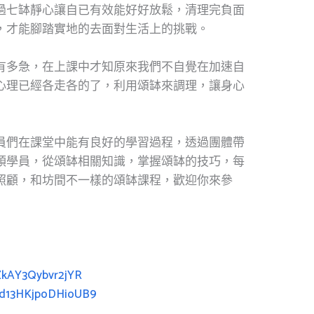
過七缽靜心讓自已有效能好好放鬆，清理完負面
，才能腳踏實地的去面對生活上的挑戰。
有多急，在上課中才知原來我們不自覺在加速自
心理已經各走各的了，利用頌缽來調理，讓身心
員們在課堂中能有良好的學習過程，透過團體帶
領學員，從頌缽相關知識，掌握頌缽的技巧，每
照顧，和坊間不一樣的頌缽課程，歡迎你來參
SZkAY3Qybvr2jYR
fcd13HKjpoDHioUB9