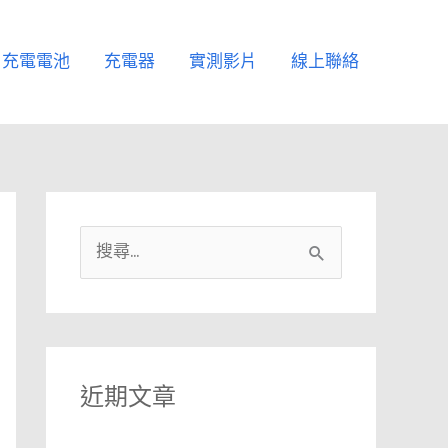
充電電池
充電器
實測影片
線上聯絡
搜
尋
關
鍵
字
近期文章
: